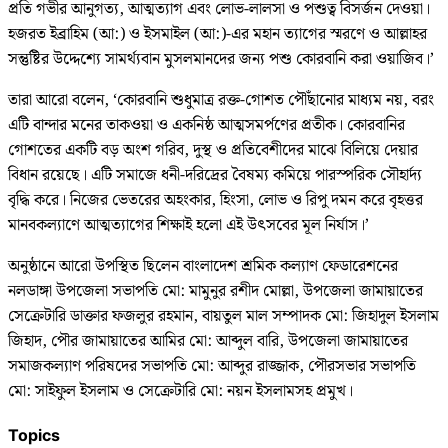
প্রতি গভীর আনুগত্য, আত্মত্যাগ এবং লোভ-লালসা ও পশুত্ব বিসর্জন দেওয়া।
হজরত ইব্রাহিম (আ:) ও ইসমাইল (আ:)-এর মহান ত্যাগের স্মরণে ও আল্লাহর
সন্তুষ্টির উদ্দেশ্যে সামর্থ্যবান মুসলমানদের জন্য পশু কোরবানি করা ওয়াজিব।’
তারা আরো বলেন, ‘কোরবানি শুধুমাত্র রক্ত-গোশত পৌঁছানোর মাধ্যম নয়, বরং
এটি বান্দার মনের তাকওয়া ও একনিষ্ঠ আত্মসমর্পণের প্রতীক। কোরবানির
গোশতের একটি বড় অংশ গরিব, দুস্থ ও প্রতিবেশীদের মাঝে বিলিয়ে দেয়ার
বিধান রয়েছে। এটি সমাজে ধনী-দরিদ্রের বৈষম্য কমিয়ে পারস্পরিক সৌহার্দ্য
বৃদ্ধি করে। নিজের ভেতরের অহংকার, হিংসা, লোভ ও রিপু দমন করে বৃহত্তর
মানবকল্যাণে আত্মত্যাগের শিক্ষাই হলো এই উৎসবের মূল নির্যাস।’
অনুষ্ঠানে আরো উপস্থিত ছিলেন বাংলাদেশ শ্রমিক কল্যাণ ফেডারেশনের
নলডাঙ্গা উপজেলা সভাপতি মো: মামুনুর রশীদ মোল্লা, উপজেলা জামায়াতের
সেক্রেটারি ডাক্তার ফজলুর রহমান, বায়তুল মাল সম্পাদক মো: জিহাদুল ইসলাম
জিহাদ, পৌর জামায়াতের আমির মো: আব্দুল বারি, উপজেলা জামায়াতের
সমাজকল্যাণ পরিষদের সভাপতি মো: আব্দুর রাজ্জাক, পৌরসভার সভাপতি
মো: সাইফুল ইসলাম ও সেক্রেটারি মো: নয়ন ইসলামসহ প্রমুখ।
Topics