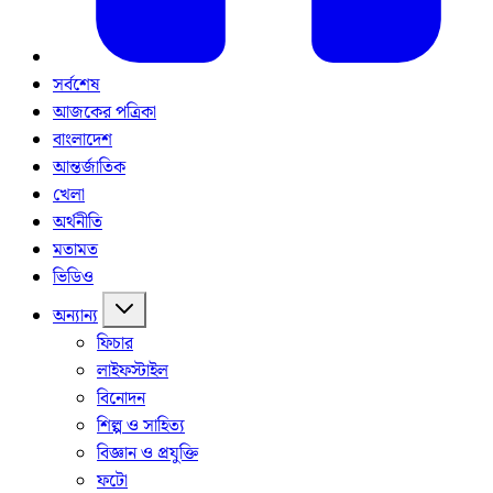
সর্বশেষ
আজকের পত্রিকা
বাংলাদেশ
আন্তর্জাতিক
খেলা
অর্থনীতি
মতামত
ভিডিও
অন্যান্য
ফিচার
লাইফস্টাইল
বিনোদন
শিল্প ও সাহিত্য
বিজ্ঞান ও প্রযুক্তি
ফটো