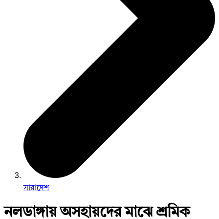
সারাদেশ
নলডাঙ্গায় অসহায়দের মাঝে শ্রমিক