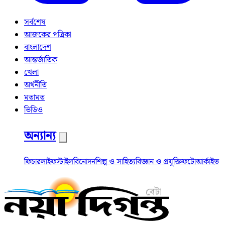
সর্বশেষ
আজকের পত্রিকা
বাংলাদেশ
আন্তর্জাতিক
খেলা
অর্থনীতি
মতামত
ভিডিও
অন্যান্য
ফিচার
লাইফস্টাইল
বিনোদন
শিল্প ও সাহিত্য
বিজ্ঞান ও প্রযুক্তি
ফটো
আর্কাইভ