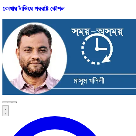
কোথায় দাঁড়িয়ে পররাষ্ট্র কৌশল