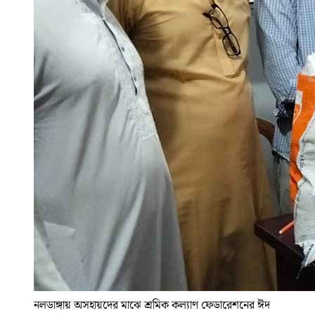
নলডাঙ্গায় অসহায়দের মাঝে শ্রমিক কল্যাণ ফেডারেশনের ঈদ