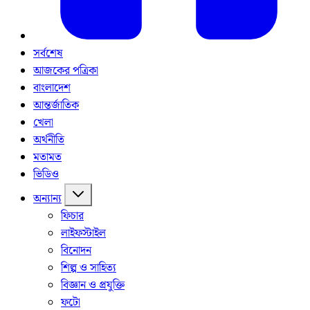
সর্বশেষ
আজকের পত্রিকা
বাংলাদেশ
আন্তর্জাতিক
খেলা
অর্থনীতি
মতামত
ভিডিও
অন্যান্য
ফিচার
লাইফস্টাইল
বিনোদন
শিল্প ও সাহিত্য
বিজ্ঞান ও প্রযুক্তি
ফটো