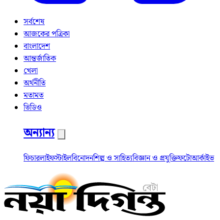
সর্বশেষ
আজকের পত্রিকা
বাংলাদেশ
আন্তর্জাতিক
খেলা
অর্থনীতি
মতামত
ভিডিও
অন্যান্য
ফিচার
লাইফস্টাইল
বিনোদন
শিল্প ও সাহিত্য
বিজ্ঞান ও প্রযুক্তি
ফটো
আর্কাইভ