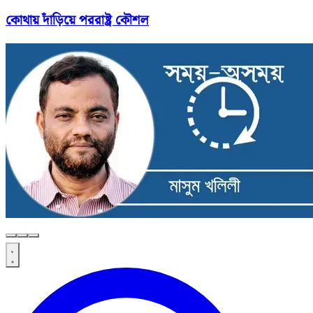
কোথায় দাঁড়িয়ে পররাষ্ট্র কৌশল