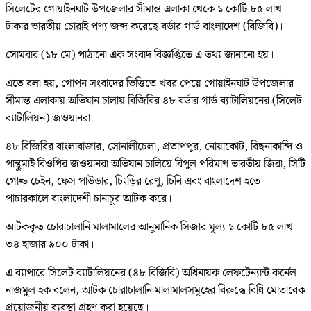
সিলেটের গোয়াইনঘাট উপজেলার সীমান্ত এলাকা থেকে ১ কোটি ৮৫ লাখ
টাকার ভারতীয় চোরাই পণ্য জব্দ করেছে বর্ডার গার্ড বাংলাদেশ (বিজিবি)।
সোমবার (১৮ মে) পাঠানো এক সংবাদ বিজ্ঞপ্তিতে এ তথ্য জানানো হয়।
এতে বলা হয়, গোপন সংবাদের ভিত্তিতে খবর পেয়ে গোয়াইনঘাট উপজেলার
সীমান্ত এলাকায় অভিযান চালায় বিজিবির ৪৮ বর্ডার গার্ড ব্যাটালিয়নের (সিলেট
ব্যাটালিয়ন) জওয়ানরা।
৪৮ বিজিবির বাংলাবাজার, সোনালীচেলা, প্রতাপপুর, নোয়াকোট, বিছনাকান্দি ও
পান্থুমাই বিওপির জওয়ানরা অভিযান চালিয়ে বিপুল পরিমাণ ভারতীয় জিরা, সিটি
গোল্ড চেইন, ফেস পাউডার, চিংড়ির রেণু, চিনি এবং বাংলাদেশ হতে
পাচারকালে বাংলাদেশী চানাচুর আটক করে।
আটককৃত চোরাচালানি মালামালের আনুমানিক সিজার মূল্য ১ কোটি ৮৫ লাখ
৩৪ হাজার ৯০০ টাকা।
এ ব্যাপারে সিলেট ব্যাটালিয়নের (৪৮ বিজিবি) অধিনায়ক লেফটেন্যান্ট কর্নেল
নাজমুল হক বলেন, আটক চোরাচালানি মালামালসমূহের বিরুদ্ধে বিধি মোতাবেক
প্রয়োজনীয় ব্যবস্থা গ্রহণ করা হয়েছে।