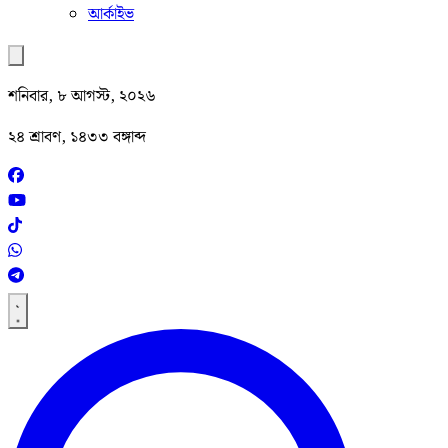
আর্কাইভ
শনিবার, ৮ আগস্ট, ২০২৬
২৪ শ্রাবণ, ১৪৩৩ বঙ্গাব্দ