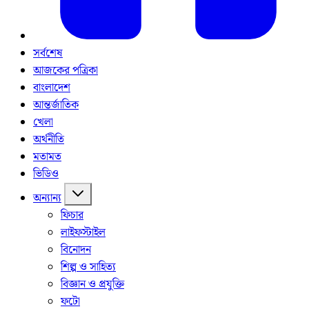
সর্বশেষ
আজকের পত্রিকা
বাংলাদেশ
আন্তর্জাতিক
খেলা
অর্থনীতি
মতামত
ভিডিও
অন্যান্য
ফিচার
লাইফস্টাইল
বিনোদন
শিল্প ও সাহিত্য
বিজ্ঞান ও প্রযুক্তি
ফটো