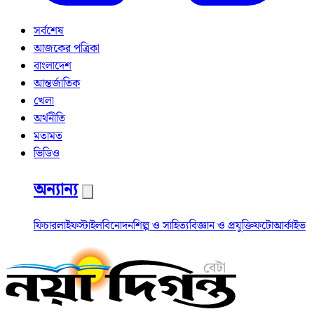
সর্বশেষ
আজকের পত্রিকা
বাংলাদেশ
আন্তর্জাতিক
খেলা
অর্থনীতি
মতামত
ভিডিও
অন্যান্য
ফিচার
লাইফস্টাইল
বিনোদন
শিল্প ও সাহিত্য
বিজ্ঞান ও প্রযুক্তি
ফটো
আর্কাইভ