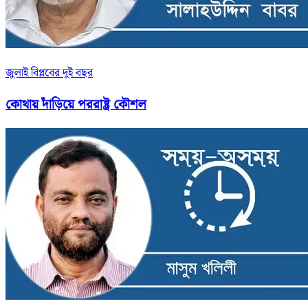
জুলাই বিপ্লবের দুই বছর
কোথায় দাঁড়িয়ে পররাষ্ট্র কৌশল