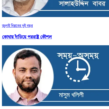
জুলাই বিপ্লবের দুই বছর
কোথায় দাঁড়িয়ে পররাষ্ট্র কৌশল