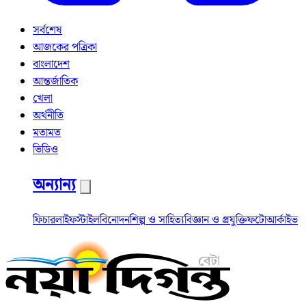
সর্বশেষ
আজকের পত্রিকা
বাংলাদেশ
আন্তর্জাতিক
খেলা
অর্থনীতি
মতামত
ভিডিও
অন্যান্য
ফিচার
লাইফস্টাইল
বিনোদন
শিল্প ও সাহিত্য
বিজ্ঞান ও প্রযুক্তি
ফটো
আর্কাইভ