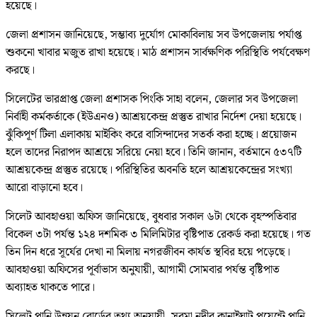
হয়েছে।
জেলা প্রশাসন জানিয়েছে, সম্ভাব্য দুর্যোগ মোকাবিলায় সব উপজেলায় পর্যাপ্ত
শুকনো খাবার মজুত রাখা হয়েছে। মাঠ প্রশাসন সার্বক্ষণিক পরিস্থিতি পর্যবেক্ষণ
করছে।
সিলেটের ভারপ্রাপ্ত জেলা প্রশাসক পিংকি সাহা বলেন, জেলার সব উপজেলা
নির্বাহী কর্মকর্তাকে (ইউএনও) আশ্রয়কেন্দ্র প্রস্তুত রাখার নির্দেশ দেয়া হয়েছে।
ঝুঁকিপূর্ণ টিলা এলাকায় মাইকিং করে বাসিন্দাদের সতর্ক করা হচ্ছে। প্রয়োজন
হলে তাদের নিরাপদ আশ্রয়ে সরিয়ে নেয়া হবে। তিনি জানান, বর্তমানে ৫৩৭টি
আশ্রয়কেন্দ্র প্রস্তুত রয়েছে। পরিস্থিতির অবনতি হলে আশ্রয়কেন্দ্রের সংখ্যা
আরো বাড়ানো হবে।
সিলেট আবহাওয়া অফিস জানিয়েছে, বুধবার সকাল ৬টা থেকে বৃহস্পতিবার
বিকেল ৩টা পর্যন্ত ১২৪ দশমিক ৩ মিলিমিটার বৃষ্টিপাত রেকর্ড করা হয়েছে। গত
তিন দিন ধরে সূর্যের দেখা না মিলায় নগরজীবন কার্যত স্থবির হয়ে পড়েছে।
আবহাওয়া অফিসের পূর্বাভাস অনুযায়ী, আগামী সোমবার পর্যন্ত বৃষ্টিপাত
অব্যাহত থাকতে পারে।
সিলেট পানি উন্নয়ন বোর্ডের তথ্য অনুযায়ী, সুরমা নদীর কানাইঘাট পয়েন্টে পানি