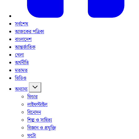
সর্বশেষ
আজকের পত্রিকা
বাংলাদেশ
আন্তর্জাতিক
খেলা
অর্থনীতি
মতামত
ভিডিও
অন্যান্য
ফিচার
লাইফস্টাইল
বিনোদন
শিল্প ও সাহিত্য
বিজ্ঞান ও প্রযুক্তি
ফটো