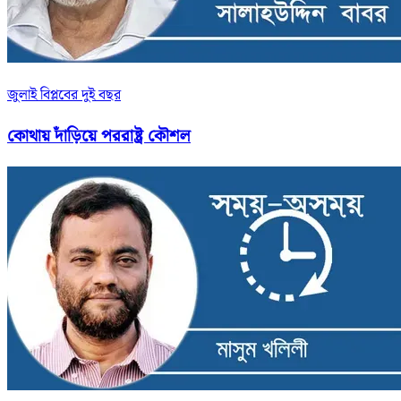
জুলাই বিপ্লবের দুই বছর
কোথায় দাঁড়িয়ে পররাষ্ট্র কৌশল