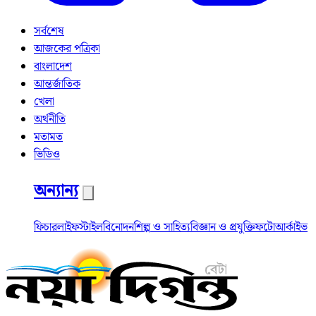
সর্বশেষ
আজকের পত্রিকা
বাংলাদেশ
আন্তর্জাতিক
খেলা
অর্থনীতি
মতামত
ভিডিও
অন্যান্য
ফিচার
লাইফস্টাইল
বিনোদন
শিল্প ও সাহিত্য
বিজ্ঞান ও প্রযুক্তি
ফটো
আর্কাইভ