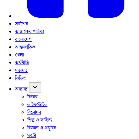
সর্বশেষ
আজকের পত্রিকা
বাংলাদেশ
আন্তর্জাতিক
খেলা
অর্থনীতি
মতামত
ভিডিও
অন্যান্য
ফিচার
লাইফস্টাইল
বিনোদন
শিল্প ও সাহিত্য
বিজ্ঞান ও প্রযুক্তি
ফটো