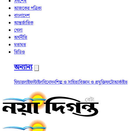
সর্বশেষ
আজকের পত্রিকা
বাংলাদেশ
আন্তর্জাতিক
খেলা
অর্থনীতি
মতামত
ভিডিও
অন্যান্য
ফিচার
লাইফস্টাইল
বিনোদন
শিল্প ও সাহিত্য
বিজ্ঞান ও প্রযুক্তি
ফটো
আর্কাইভ