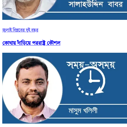
জুলাই বিপ্লবের দুই বছর
কোথায় দাঁড়িয়ে পররাষ্ট্র কৌশল