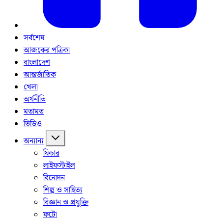
সর্বশেষ
আজকের পত্রিকা
বাংলাদেশ
আন্তর্জাতিক
খেলা
অর্থনীতি
মতামত
ভিডিও
অন্যান্য
ফিচার
লাইফস্টাইল
বিনোদন
শিল্প ও সাহিত্য
বিজ্ঞান ও প্রযুক্তি
ফটো