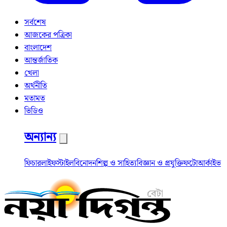
সর্বশেষ
আজকের পত্রিকা
বাংলাদেশ
আন্তর্জাতিক
খেলা
অর্থনীতি
মতামত
ভিডিও
অন্যান্য
ফিচার
লাইফস্টাইল
বিনোদন
শিল্প ও সাহিত্য
বিজ্ঞান ও প্রযুক্তি
ফটো
আর্কাইভ