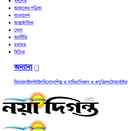
সর্বশেষ
আজকের পত্রিকা
বাংলাদেশ
আন্তর্জাতিক
খেলা
অর্থনীতি
মতামত
ভিডিও
অন্যান্য
ফিচার
লাইফস্টাইল
বিনোদন
শিল্প ও সাহিত্য
বিজ্ঞান ও প্রযুক্তি
ফটো
আর্কাইভ