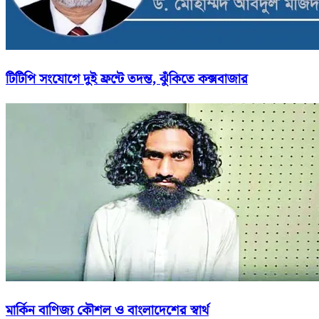
টিটিপি সংযোগে দুই ফ্রন্টে তদন্ত, ঝুঁকিতে কক্সবাজার
মার্কিন বাণিজ্য কৌশল ও বাংলাদেশের স্বার্থ