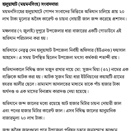
হালুয়াঘাট (ময়মনসিংহ) সংবাদদাতা
ময়মনসিংহের হালুয়াঘাটে গোপন সংবাদের ভিত্তিতে অভিযান চালিয়ে প্রায় ২০
লাখ টাকা মূল্যের অবৈধ কারেন্ট ও চায়না দোয়ারী জাল জব্দ করেছে প্রশাসন।
মঙ্গলবার (৭ জুলাই) দুপুরে উপজেলার ধারা বাজারের একটি গোডাউনে এই
অভিযান পরিচালনা করা হয়।
অভিযানে নেতৃত্ব দেন হালুয়াঘাট উপজেলা নির্বাহী অফিসার (ইউএনও) ফয়সাল
আহমেদ। এ সময় উপস্থিত ছিলেন উপজেলা মৎস্য কর্মকর্তা শতাব্দী রায়।
অভিযানকালে নিষিদ্ধ জাল মজুদ রাখার দায়ে মো: সুজন মিয়া (৩২) নামের এক
ব্যক্তিকে আটক করা হয়। আটক সুজন মিয়া ধারা ইউনিয়নের কয়াহাটি গ্রামের
হযরত আলীর ছেলে। ভ্রাম্যমাণ আদালতের মাধ্যমে তাকে পাঁচ হাজার টাকা
অর্থদণ্ড ও এক মাসের বিনাশ্রম কারাদণ্ড দেয়া হয়েছে।
অভিযানে জব্দ জালের মধ্যে রয়েছে আট হাজার মিটার চায়না দোয়ারী জাল
এবং পনের হাজার মিটার কারেন্ট জাল। এসব নিষিদ্ধ জালের আনুমানিক
বাজারমূল্য ২০ লাখ টাকা।
জব্দ অবৈধ জালগুলো পরে উপজেলা পরিষদ চত্বরে জনসম্মুখে আগুনে