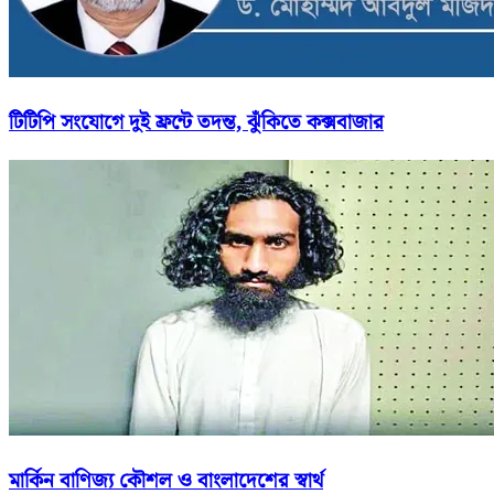
টিটিপি সংযোগে দুই ফ্রন্টে তদন্ত, ঝুঁকিতে কক্সবাজার
মার্কিন বাণিজ্য কৌশল ও বাংলাদেশের স্বার্থ