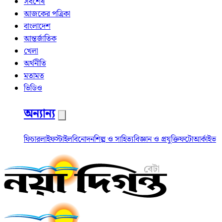
সর্বশেষ
আজকের পত্রিকা
বাংলাদেশ
আন্তর্জাতিক
খেলা
অর্থনীতি
মতামত
ভিডিও
অন্যান্য
ফিচার
লাইফস্টাইল
বিনোদন
শিল্প ও সাহিত্য
বিজ্ঞান ও প্রযুক্তি
ফটো
আর্কাইভ