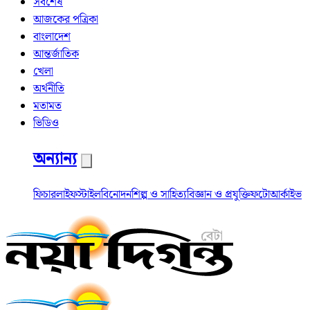
সর্বশেষ
আজকের পত্রিকা
বাংলাদেশ
আন্তর্জাতিক
খেলা
অর্থনীতি
মতামত
ভিডিও
অন্যান্য
ফিচার
লাইফস্টাইল
বিনোদন
শিল্প ও সাহিত্য
বিজ্ঞান ও প্রযুক্তি
ফটো
আর্কাইভ