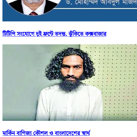
টিটিপি সংযোগে দুই ফ্রন্টে তদন্ত, ঝুঁকিতে কক্সবাজার
মার্কিন বাণিজ্য কৌশল ও বাংলাদেশের স্বার্থ