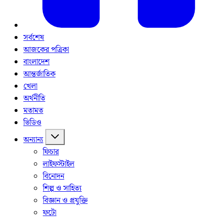
সর্বশেষ
আজকের পত্রিকা
বাংলাদেশ
আন্তর্জাতিক
খেলা
অর্থনীতি
মতামত
ভিডিও
অন্যান্য
ফিচার
লাইফস্টাইল
বিনোদন
শিল্প ও সাহিত্য
বিজ্ঞান ও প্রযুক্তি
ফটো