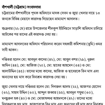
বাঁশখালী (চট্টগ্রাম) সংবাদদাতা
চট্টগ্রামের বাঁশখালীতে পৃথক অভিযানে মাদক সেবন ও জুয়া খেলার দায়ে ১৩
জনকে বিভিন্ন মেয়াদে কারাদণ্ড দিয়েছেন ভ্রাম্যমাণ আদালত।
শুক্রবার (২২ মে) রাতে উপজেলার শীলকূপ ইউনিয়নে সাড়াশি অভিযান চালিয়ে
আটকের পর তাদের এই কারাদণ্ড দেয়া হয়।
ভ্রাম্যমাণ আদালতের অভিযান পরিচালনা করেন সহকারী কমিশনার (ভূমি) ওমর
সানী আকন।
দণ্ডিতরা হলেন মো: আবদুল কাদের (৪২), মো: আবুল বশর (২৯), নুরুল
আমিন (৪৪), মো: আজিজ (২০), মো: ছাবের আহমেদ (৩৪) ও মো:
আলাউদ্দিন (৪৫)। তাদের মধ্যে কাদের, আজিজ ও ছাবেরকে তিন মাস এবং
অন্যদের ছয় মাস করে বিনাশ্রম কারাদণ্ড দেয়া হয়।
জুয়া খেলার দায়ে দণ্ডিতরা হলেন মো: দিদারুল আলম (২২), আজগর হোসেন
(৩২), সাহাব উদ্দিন (৩০), আব্দুল জব্বার (৫৫), আবদুল গফুর (৩০),
মনছুরুল হক (৪০) ও মো: মোজাফফর আহমদকে (৪২)। তাদের মধ্যে
দিদারুলকে ছয় মাস, আজগরকে তিন মাস এবং অন্যদের দুই মাস করে বিনাশ্রম