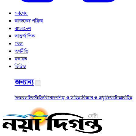
সর্বশেষ
আজকের পত্রিকা
বাংলাদেশ
আন্তর্জাতিক
খেলা
অর্থনীতি
মতামত
ভিডিও
অন্যান্য
ফিচার
লাইফস্টাইল
বিনোদন
শিল্প ও সাহিত্য
বিজ্ঞান ও প্রযুক্তি
ফটো
আর্কাইভ