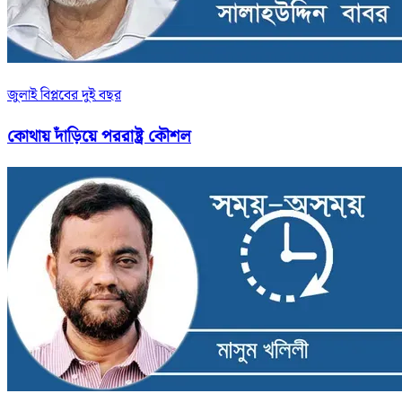
জুলাই বিপ্লবের দুই বছর
কোথায় দাঁড়িয়ে পররাষ্ট্র কৌশল