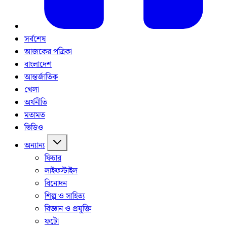
সর্বশেষ
আজকের পত্রিকা
বাংলাদেশ
আন্তর্জাতিক
খেলা
অর্থনীতি
মতামত
ভিডিও
অন্যান্য
ফিচার
লাইফস্টাইল
বিনোদন
শিল্প ও সাহিত্য
বিজ্ঞান ও প্রযুক্তি
ফটো