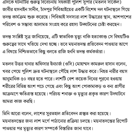
এদিকে ঘটনাটির গুরুত্ব বিবেচনায় সহকারী পুলিশ সুপার (মতলব সার্কেল)
জাবীর হুসনাইন সানীব, চাঁদপুর পিবিআইয়ের একটি বিশেষ দল ঘটনাস্থলে গিয়ে
তদন্ত কার্যক্রম শুরু করেছে। পিবিআই সদস্যরা লাশ উদ্ধারের স্থান, আশপাশের
পরিবেশ ও সম্ভাব্য আলামত সংগ্রহ করে রহস্য উদ্ঘাটনের চেষ্টা করছেন।
তদন্ত সংশ্লিষ্ট সূত্র জানিয়েছে, এটি স্বাভাবিক মৃত্যু নাকি হত্যাকাণ্ড সে বিষয়টিও
গুরুত্বের সাথে খতিয়ে দেখা হচ্ছে। তবে ময়নাতদন্ত প্রতিবেদন পাওয়ার আগে
এ বিষয়ে নিশ্চিতভাবে কিছু বলতে রাজি হননি তদন্ত কর্মকর্তারা।
মতলব উত্তর থানার অফিসার ইনচার্জ (ওসি) মোহাম্মদ কামরুল হাসান বলেন,
খবর পেয়ে পুলিশ দ্রুত ঘটনাস্থলে পৌঁছে লাশ উদ্ধার করে। নিহত নারীর বয়স
আনুমানিক ৫০ বছর হতে পারে। লাশটি বেশ কয়েক দিনের পুরনো হওয়ায়
শরীরের বিভিন্ন অংশ পচে গেছে এবং কিছু অংশ পোকামাকড় ও বন্য প্রাণীর
আক্রমণে ক্ষতিগ্রস্ত হয়েছে। পরিচয় শনাক্ত ও মৃত্যুর প্রকৃত কারণ উদঘাটনে
আমরা কাজ করছি।
তিনি আরো বলেন, লাশের সুরতহাল প্রতিবেদন প্রস্তুত করা হয়েছে।
ময়নাতদন্তের জন্য লাশ মর্গে পাঠানোর প্রক্রিয়া চলছে। ময়নাতদন্তের রিপোর্ট
পাওয়ার পর মৃত্যুর কারণ সম্পর্কে বিস্তারিত জানা যাবে।