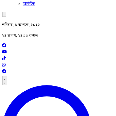
আর্কাইভ
শনিবার, ৮ আগস্ট, ২০২৬
২৪ শ্রাবণ, ১৪৩৩ বঙ্গাব্দ