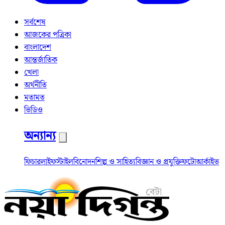
সর্বশেষ
আজকের পত্রিকা
বাংলাদেশ
আন্তর্জাতিক
খেলা
অর্থনীতি
মতামত
ভিডিও
অন্যান্য
ফিচার
লাইফস্টাইল
বিনোদন
শিল্প ও সাহিত্য
বিজ্ঞান ও প্রযুক্তি
ফটো
আর্কাইভ