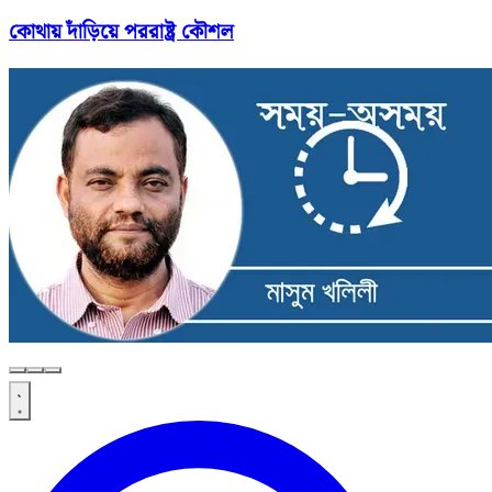
কোথায় দাঁড়িয়ে পররাষ্ট্র কৌশল