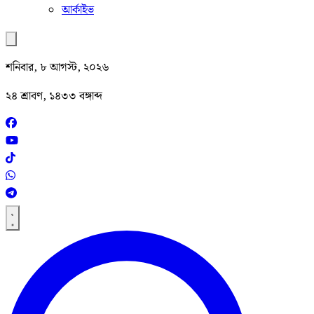
আর্কাইভ
শনিবার, ৮ আগস্ট, ২০২৬
২৪ শ্রাবণ, ১৪৩৩ বঙ্গাব্দ