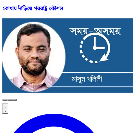
কোথায় দাঁড়িয়ে পররাষ্ট্র কৌশল