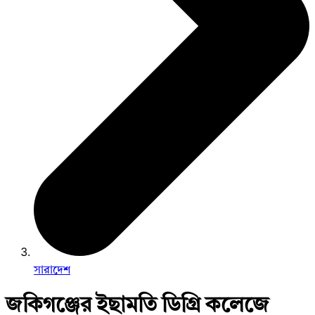
সারাদেশ
জকিগঞ্জের ইছামতি ডিগ্রি কলেজে