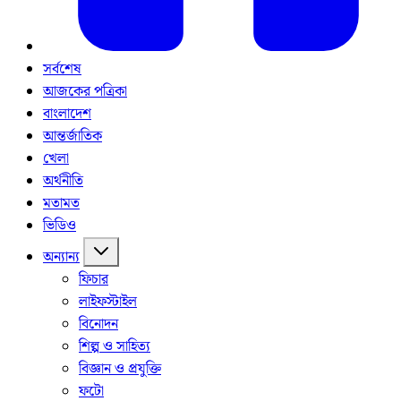
সর্বশেষ
আজকের পত্রিকা
বাংলাদেশ
আন্তর্জাতিক
খেলা
অর্থনীতি
মতামত
ভিডিও
অন্যান্য
ফিচার
লাইফস্টাইল
বিনোদন
শিল্প ও সাহিত্য
বিজ্ঞান ও প্রযুক্তি
ফটো