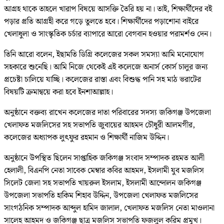
আগ্রহ থাকে তাহলে খারাপ বিষয়ে আসক্তি তৈরি হয় না। তাই, শিক্ষার্থীদের বই
পড়ার প্রতি আগ্রহী করে গড়ে তুলতে হবে। শিক্ষার্থীদের পড়াশোনা বাইরে
খেলাধুলা ও সাংস্কৃতিক চর্চার ব্যাপারে আরো বেগবান হওয়ার পরামর্শও দেন।
তিনি আরো বলেন, ইছামতি ডিগ্রি কলেজের সকল সমস্যা আমি মনোযোগ
সহকারে শুনেছি। আমি নিজে থেকেই এই কলেজে অনার্স কোর্স চালুর জন্য
প্রচেষ্টা চালিয়ে যাচ্ছি। কলেজের রাস্তা এবং বিশুদ্ধ পানি সহ মাঠ ভরাটের
বিষয়টি ক্রমান্বয়ে করা হবে ইনশাআল্লাহ।
অনুষ্ঠানে বক্তব্য রাখেন কলেজের দাতা পরিবারের সদস্য জকিগঞ্জ উপজেলা
খেলাফত মজলিসের সহ সভাপতি জুবায়ের আহমদ চৌধুরী আলমগীর,
কলেজের অধ্যাপক লুৎফুর রহমান ও শিক্ষার্থী নাজিম উদ্দিন।
অনুষ্ঠানে উপস্থিত ছিলেন সাপ্তাহিক জকিগঞ্জ সংবাদ সম্পাদক রহমত আলী
হেলালী, বিএনপি নেতা সাবেক মেম্বার কবির আহমদ, ইসলামী যুব মজলিস
সিলেট জেলা সহ সভাপতি খায়রুল ইসলাম, ইসলামী আন্দোলন জকিগঞ্জ
উপজেলা সভাপতি হাকিম শিহাব উদ্দিন, উপজেলা খেলাফত মজলিসের
সাংগঠনিক সম্পাদক আব্দুল হামিদ জালাল, খেলাফত মজলিস নেতা মাওলানা
সালেহ আহমদ ও জকিগঞ্জ ছাত্র মজলিস সভাপতি ফজলুল করিম প্রমুখ।