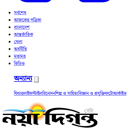
সর্বশেষ
আজকের পত্রিকা
বাংলাদেশ
আন্তর্জাতিক
খেলা
অর্থনীতি
মতামত
ভিডিও
অন্যান্য
ফিচার
লাইফস্টাইল
বিনোদন
শিল্প ও সাহিত্য
বিজ্ঞান ও প্রযুক্তি
ফটো
আর্কাইভ