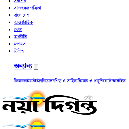
সর্বশেষ
আজকের পত্রিকা
বাংলাদেশ
আন্তর্জাতিক
খেলা
অর্থনীতি
মতামত
ভিডিও
অন্যান্য
ফিচার
লাইফস্টাইল
বিনোদন
শিল্প ও সাহিত্য
বিজ্ঞান ও প্রযুক্তি
ফটো
আর্কাইভ