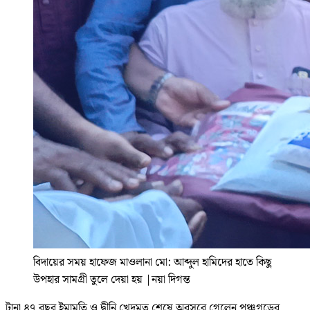
বিদায়ের সময় হাফেজ মাওলানা মো: আব্দুল হামিদের হাতে কিছু
উপহার সামগ্রী তুলে দেয়া হয়
|
নয়া দিগন্ত
টানা ৪৭ বছর ইমামতি ও দ্বীনি খেদমত শেষে অবসরে গেলেন পঞ্চগড়ের