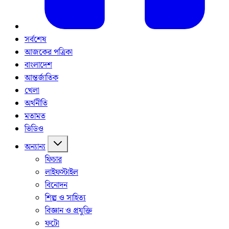
সর্বশেষ
আজকের পত্রিকা
বাংলাদেশ
আন্তর্জাতিক
খেলা
অর্থনীতি
মতামত
ভিডিও
অন্যান্য
ফিচার
লাইফস্টাইল
বিনোদন
শিল্প ও সাহিত্য
বিজ্ঞান ও প্রযুক্তি
ফটো