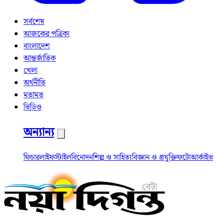
সর্বশেষ
আজকের পত্রিকা
বাংলাদেশ
আন্তর্জাতিক
খেলা
অর্থনীতি
মতামত
ভিডিও
অন্যান্য
ফিচার
লাইফস্টাইল
বিনোদন
শিল্প ও সাহিত্য
বিজ্ঞান ও প্রযুক্তি
ফটো
আর্কাইভ