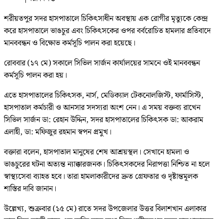
শরীয়তপুর সদর হাসপাতালে চিকিৎসাধীন অবস্থায় এক রোগীর মৃত্যুকে কেন্দ্র
করে হাসপাতালে ভাঙচুর এবং চিকিৎসকের ওপর বর্বরোচিত হামলার প্রতিবাদে
মানববন্ধন ও বিক্ষোভ কর্মসূচি পালন করা হয়েছে।
রোববার (১৭ মে) সকালে সিভিল সার্জন কার্যালয়ের সামনে ওই মানববন্ধন
কর্মসূচি পালন করা হয়।
এতে হাসপাতালের চিকিৎসক, নার্স, মেডিক্যাল টেকনোলজিস্ট, ফার্মাসিস্ট,
হাসপাতাল কর্মচারী ও আনসার সদস্যরা অংশ নেন। এ সময় বক্তব্য রাখেন
সিভিল সার্জন ডা: রেহান উদ্দিন, সদর হাসপাতালের চিকিৎসক ডা: আকরাম
এলাহী, ডা: মফিজুর রহমান স্বপন প্রমুখ।
বক্তারা বলেন, হাসপাতাল মানুষের শেষ আশ্রয়স্থল। সেখানে হামলা ও
ভাঙচুরের ঘটনা অত্যন্ত ন্যাক্কারজনক। চিকিৎসকদের নিরাপত্তা নিশ্চিত না হলে
স্বাস্থ্যসেবা ব্যাহত হবে। তারা হামলাকারীদের দ্রুত গ্রেফতার ও দৃষ্টান্তমূলক
শাস্তির দাবি জানান।
উল্লেখ্য, শুক্রবার (১৫ মে) রাতে সদর উপজেলার উত্তর বিলাশখান এলাকার