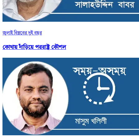
জুলাই বিপ্লবের দুই বছর
কোথায় দাঁড়িয়ে পররাষ্ট্র কৌশল