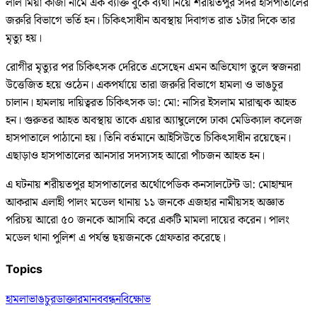
লাল মিয়া কাজী নামে এক ব্যক্তি বুকে ব্যথা নিয়ে শরীয়তপুর সদর হাসপাতালের
জরুরি বিভাগে ভর্তি হন। চিকিৎসাধীন অবস্থায় ‍দিবাগত রাত ১টার দিকে তার
মৃত্যু হয়।
রোগীর মৃত্যুর পর চিকিৎসক দেরিতে এসেছেন এমন অভিযোগ তুলে স্বজনরা
উত্তেজিত হয়ে ওঠেন। একপর্যায়ে তারা জরুরি বিভাগে হামলা ও ভাঙচুর
চালান। হামলায় দায়িত্বরত চিকিৎসক ডা: মো: নাসির ইসলাম মারাত্মক আহত
হন। গুরুতর আহত অবস্থায় তাকে এয়ার অ্যাম্বুলেন্সে ঢাকা মেডিক্যাল কলেজ
হাসপাতালে পাঠানো হয়। তিনি বর্তমানে আইসিউতে চিকিৎসাধীন রয়েছেন।
এছাড়াও হাসপাতালের আনসার সদস্যসহ আরো পাঁচজন আহত হন।
এ ঘটনায় শরীয়তপুর হাসপাতালের অর্থোপেডিক কনসালটেন্ট ডা: মোহাম্মদ
আকরাম এলাহী পালং মডেল থানায় ১১ জনকে এজহার নামীয়সহ অজ্ঞাত
পরিচয় আরো ৫০ জনকে আসামি করে একটি মামলা দায়ের করেন। পালং
মডেল থানা পুলিশ এ পর্যন্ত ছয়জনকে গ্রেফতার করেছে।
Topics
হামলা
ভাঙচুর
ডাক্তার
মানববন্ধন
বিক্ষোভ