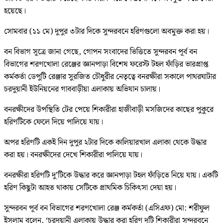
হয়েছে।
সোমবার (১১ মে) দুপুর ৩টার দিকে সুন্দরবনে হরিণগুলো অবমুক্ত করা হয়।
বন বিভাগ সূত্রে জানা গেছে, গোপন সংবাদের ভিত্তিতে সুন্দরবন পূর্ব বন
বিভাগের শরণখোলা রেঞ্জের জ্ঞানপাড়া বিশেষ ফরেস্ট টহল ফাঁড়ির ভারপ্রাপ্ত
কর্মকর্তা ডেপুটি রেঞ্জার সুরজিত চৌধুরীর নেতৃত্বে বনরক্ষীরা সকালে পাথরঘাটার
চরদুয়ানী ইউনিয়নের গাববাড়ীয়া এলাকায় অভিযান চালায়।
বনরক্ষীদের উপস্থিতি টের পেয়ে শিকারীরা হাজীবাড়ী মসজিদের কাছের পুকুরে
হরিণটিকে ফেলে দিয়ে পালিয়ে যায়।
অপর হরিণটি একই দিন দুপুর ২টার দিকে কালিয়ারখাল এলাকা থেকে উদ্ধার
করা হয়। বনরক্ষীদের দেখে শিকারীরা পালিয়ে যায়।
‎বনরক্ষীরা হরিণটি দু’টিকে উদ্ধার করে জ্ঞানপাড়া টহল ফাঁড়িতে নিয়ে যায়। একটি
হরিণ কিছুটা আহত থাকায় সেটিকে প্রাথমিক চিকিৎসা দেয়া হয়।
‎সুন্দরবন পূর্ব বন বিভাগের শরণখোলা রেঞ্জ কর্মকর্তা (এসিএফ) মো: শরীফুল
ইসলাম বলেন, ‘চরদুয়ানী এলাকায় উদ্ধার করা হরিণ দুটি শিকারীরা সুন্দরবনে