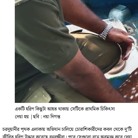
একটি হরিণ কিছুটা আহত থাকায় সেটিকে প্রাথমিক চিকিৎসা
দেয়া হয়
|
ছবি : নয়া দিগন্ত
চরদুয়ানীর পৃথক এলাকায় অভিযান চালিয়ে চোরাশিকারীদের কবল থেকে দু’টি
জীবিত হরিণ উদ্ধার করেছে বনরক্ষীরা। পরে সেগুলো বনে অবমুক্ত করে দেয়া