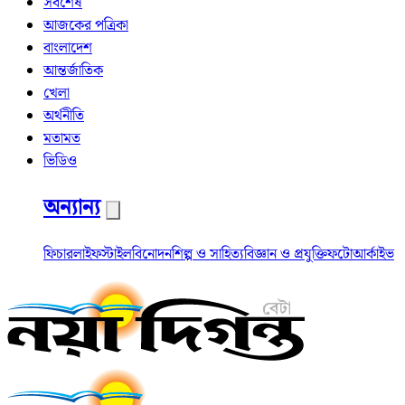
সর্বশেষ
আজকের পত্রিকা
বাংলাদেশ
আন্তর্জাতিক
খেলা
অর্থনীতি
মতামত
ভিডিও
অন্যান্য
ফিচার
লাইফস্টাইল
বিনোদন
শিল্প ও সাহিত্য
বিজ্ঞান ও প্রযুক্তি
ফটো
আর্কাইভ