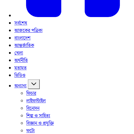
সর্বশেষ
আজকের পত্রিকা
বাংলাদেশ
আন্তর্জাতিক
খেলা
অর্থনীতি
মতামত
ভিডিও
অন্যান্য
ফিচার
লাইফস্টাইল
বিনোদন
শিল্প ও সাহিত্য
বিজ্ঞান ও প্রযুক্তি
ফটো