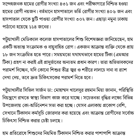
সন্দেহজনক হামের রোগীর সংখ্যা ৪৩১ জন এবং পরীক্ষাগারে নিশ্চিত হওয়া
হামের রোগী নয়জন। বর্তমানে হাসপাতালে ভর্তি রোগীর সংখ্যা ৪০৬ জন এবং
হাসপাতাল থেকে ছুটি পাওয়া রোগীর সংখ্যা ৩০২ জন। এছাড়া নমুনা ঢাকায়
পাঠানো হয়েছে ১১৪ জনের।
পটুয়াখালী মেডিক্যাল কলেজ হাসপাতালের শিশু বিশেষজ্ঞরা জানিয়েছেন, হাম
একটি অত্যন্ত সংক্রামক ও বায়ুবাহিত রোগ। একজন আক্রান্ত ব্যক্তি থেকে প্রায়
১৮ জন সংক্রমিত হতে পারে। সময়মতো যথাযথভাবে হামের টিকা (এমআর
টিকা) গ্রহণ না করাই এই প্রাদুর্ভাবের অন্যতম প্রধান কারণ। তারা অভিভাবকদের
পরামর্শ দিচ্ছেন, যদি কোনো শিশুর তীব্র জ্বর ও শরীরে লালচে দানা বা র‌্যাশ
দেখা দেয়, তবে দ্রুত চিকিৎসকের পরামর্শ নিতে হবে।
পটুয়াখালীর সিভিল সার্জন ডা: মোহাম্মদ খালেদুর রহমান মিয়া জানান, পরিস্থিতি
নিয়ন্ত্রণে রাখতে স্বাস্থ্য বিভাগ কাজ করে যাচ্ছে। সচেতনতা বৃদ্ধির লক্ষ্যে বিভিন্ন
উপজেলায় কো-অর্ডিনেশন সভা করা হচ্ছে। যেসব এলাকায় প্রকোপ বেশি,
সেখানে টিকাদান কর্মসূচি জোরদার করা হয়েছে এবং আক্রান্ত রোগীদের সর্বোচ্চ
চিকিৎসা নিশ্চিত করার চেষ্টা চলছে।
হাম প্রতিরোধে শিশুদের নিয়মিত টিকাদান নিশ্চিত করার পাশাপাশি আক্রান্ত