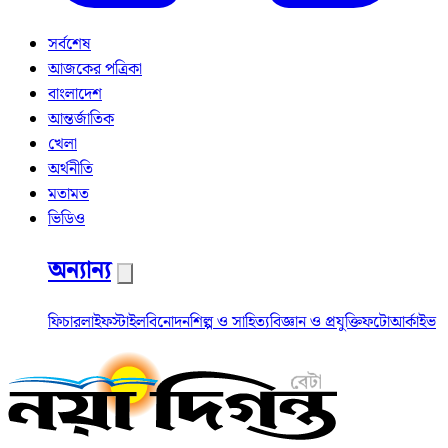
সর্বশেষ
আজকের পত্রিকা
বাংলাদেশ
আন্তর্জাতিক
খেলা
অর্থনীতি
মতামত
ভিডিও
অন্যান্য
ফিচার
লাইফস্টাইল
বিনোদন
শিল্প ও সাহিত্য
বিজ্ঞান ও প্রযুক্তি
ফটো
আর্কাইভ