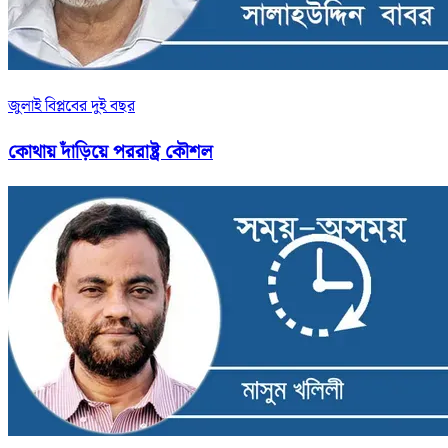
জুলাই বিপ্লবের দুই বছর
কোথায় দাঁড়িয়ে পররাষ্ট্র কৌশল