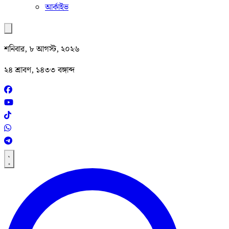
আর্কাইভ
শনিবার, ৮ আগস্ট, ২০২৬
২৪ শ্রাবণ, ১৪৩৩ বঙ্গাব্দ