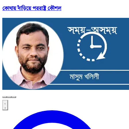
কোথায় দাঁড়িয়ে পররাষ্ট্র কৌশল