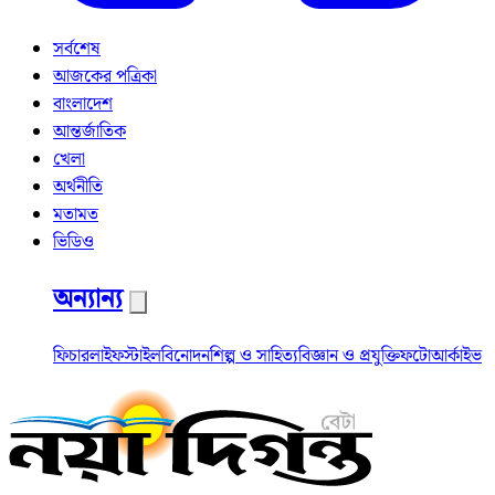
সর্বশেষ
আজকের পত্রিকা
বাংলাদেশ
আন্তর্জাতিক
খেলা
অর্থনীতি
মতামত
ভিডিও
অন্যান্য
ফিচার
লাইফস্টাইল
বিনোদন
শিল্প ও সাহিত্য
বিজ্ঞান ও প্রযুক্তি
ফটো
আর্কাইভ