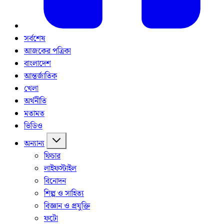
সর্বশেষ
আজকের পত্রিকা
বাংলাদেশ
আন্তর্জাতিক
খেলা
অর্থনীতি
মতামত
ভিডিও
অন্যান্য
ফিচার
লাইফস্টাইল
বিনোদন
শিল্প ও সাহিত্য
বিজ্ঞান ও প্রযুক্তি
ফটো