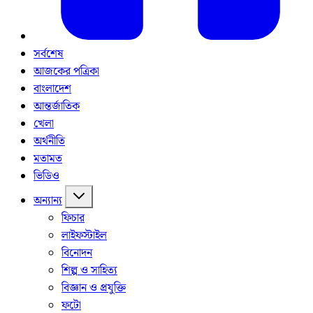
সর্বশেষ
আজকের পত্রিকা
বাংলাদেশ
আন্তর্জাতিক
খেলা
অর্থনীতি
মতামত
ভিডিও
অন্যান্য
ফিচার
লাইফস্টাইল
বিনোদন
শিল্প ও সাহিত্য
বিজ্ঞান ও প্রযুক্তি
ফটো