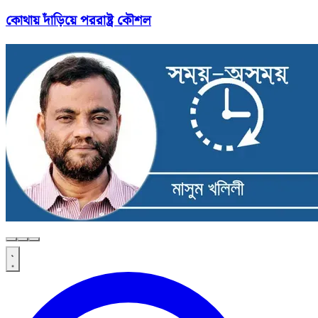
কোথায় দাঁড়িয়ে পররাষ্ট্র কৌশল