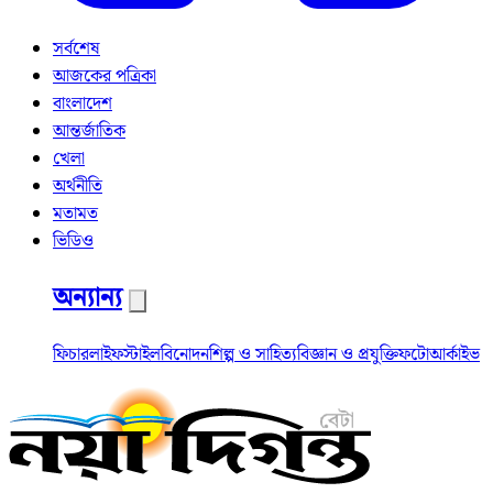
সর্বশেষ
আজকের পত্রিকা
বাংলাদেশ
আন্তর্জাতিক
খেলা
অর্থনীতি
মতামত
ভিডিও
অন্যান্য
ফিচার
লাইফস্টাইল
বিনোদন
শিল্প ও সাহিত্য
বিজ্ঞান ও প্রযুক্তি
ফটো
আর্কাইভ