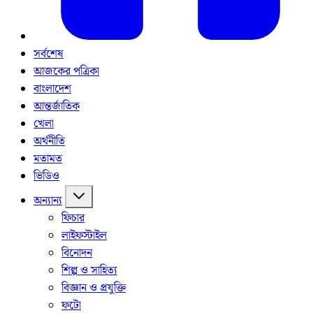
সর্বশেষ
আজকের পত্রিকা
বাংলাদেশ
আন্তর্জাতিক
খেলা
অর্থনীতি
মতামত
ভিডিও
অন্যান্য
ফিচার
লাইফস্টাইল
বিনোদন
শিল্প ও সাহিত্য
বিজ্ঞান ও প্রযুক্তি
ফটো