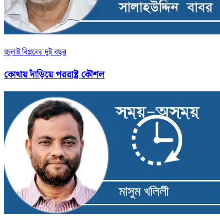
জুলাই বিপ্লবের দুই বছর
কোথায় দাঁড়িয়ে পররাষ্ট্র কৌশল