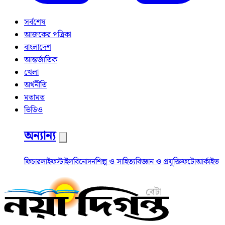
সর্বশেষ
আজকের পত্রিকা
বাংলাদেশ
আন্তর্জাতিক
খেলা
অর্থনীতি
মতামত
ভিডিও
অন্যান্য
ফিচার
লাইফস্টাইল
বিনোদন
শিল্প ও সাহিত্য
বিজ্ঞান ও প্রযুক্তি
ফটো
আর্কাইভ