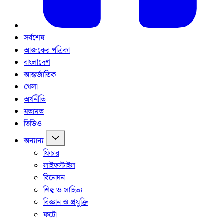
সর্বশেষ
আজকের পত্রিকা
বাংলাদেশ
আন্তর্জাতিক
খেলা
অর্থনীতি
মতামত
ভিডিও
অন্যান্য
ফিচার
লাইফস্টাইল
বিনোদন
শিল্প ও সাহিত্য
বিজ্ঞান ও প্রযুক্তি
ফটো