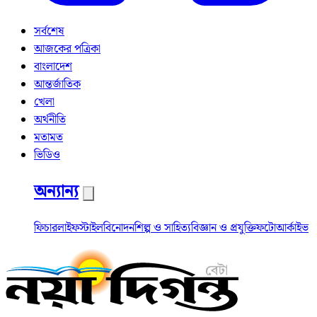
সর্বশেষ
আজকের পত্রিকা
বাংলাদেশ
আন্তর্জাতিক
খেলা
অর্থনীতি
মতামত
ভিডিও
অন্যান্য
ফিচার
লাইফস্টাইল
বিনোদন
শিল্প ও সাহিত্য
বিজ্ঞান ও প্রযুক্তি
ফটো
আর্কাইভ