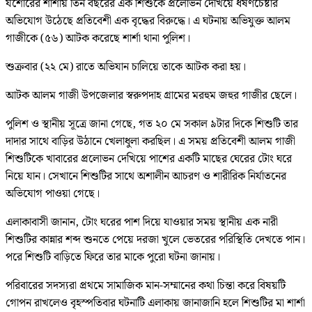
যশোরের শার্শায় তিন বছরের এক শিশুকে প্রলোভন দেখিয়ে ধর্ষণচেষ্টার
অভিযোগ উঠেছে প্রতিবেশী এক বৃদ্ধের বিরুদ্ধে। এ ঘটনায় অভিযুক্ত আলম
গাজীকে (৫৬) আটক করেছে শার্শা থানা পুলিশ।
শুক্রবার (২২ মে) রাতে অভিযান চালিয়ে তাকে আটক করা হয়।
আটক আলম গাজী উপজেলার স্বরুপদাহ গ্রামের মরহুম জহুর গাজীর ছেলে।
পুলিশ ও স্থানীয় সূত্রে জানা গেছে, গত ২০ মে সকাল ৯টার দিকে শিশুটি তার
দাদার সাথে বাড়ির উঠানে খেলাধুলা করছিল। এ সময় প্রতিবেশী আলম গাজী
শিশুটিকে খাবারের প্রলোভন দেখিয়ে পাশের একটি মাছের ঘেরের টোং ঘরে
নিয়ে যান। সেখানে শিশুটির সাথে অশালীন আচরণ ও শারীরিক নির্যাতনের
অভিযোগ পাওয়া গেছে।
এলাকাবাসী জানান, টোং ঘরের পাশ দিয়ে যাওয়ার সময় স্থানীয় এক নারী
শিশুটির কান্নার শব্দ শুনতে পেয়ে দরজা খুলে ভেতরের পরিস্থিতি দেখতে পান।
পরে শিশুটি বাড়িতে ফিরে তার মাকে পুরো ঘটনা জানায়।
পরিবারের সদস্যরা প্রথমে সামাজিক মান-সম্মানের কথা চিন্তা করে বিষয়টি
গোপন রাখলেও বৃহস্পতিবার ঘটনাটি এলাকায় জানাজানি হলে শিশুটির মা শার্শা