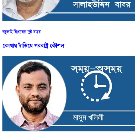
জুলাই বিপ্লবের দুই বছর
কোথায় দাঁড়িয়ে পররাষ্ট্র কৌশল