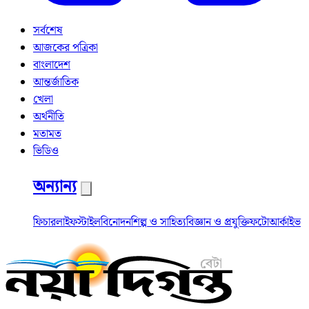
সর্বশেষ
আজকের পত্রিকা
বাংলাদেশ
আন্তর্জাতিক
খেলা
অর্থনীতি
মতামত
ভিডিও
অন্যান্য
ফিচার
লাইফস্টাইল
বিনোদন
শিল্প ও সাহিত্য
বিজ্ঞান ও প্রযুক্তি
ফটো
আর্কাইভ