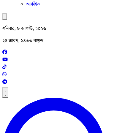
আর্কাইভ
শনিবার, ৮ আগস্ট, ২০২৬
২৪ শ্রাবণ, ১৪৩৩ বঙ্গাব্দ