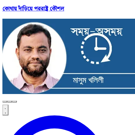
কোথায় দাঁড়িয়ে পররাষ্ট্র কৌশল