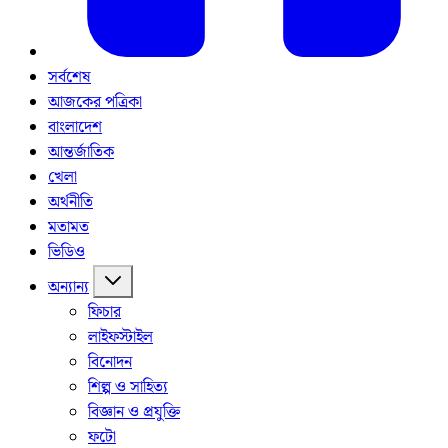
সর্বশেষ
আজকের পত্রিকা
বাংলাদেশ
আন্তর্জাতিক
খেলা
অর্থনীতি
মতামত
ভিডিও
অন্যান্য
ফিচার
লাইফস্টাইল
বিনোদন
শিল্প ও সাহিত্য
বিজ্ঞান ও প্রযুক্তি
ফটো