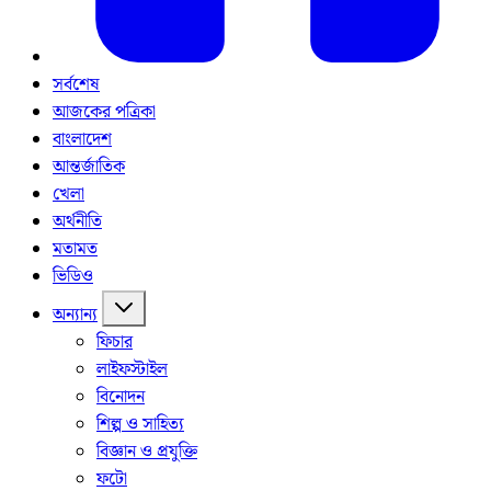
সর্বশেষ
আজকের পত্রিকা
বাংলাদেশ
আন্তর্জাতিক
খেলা
অর্থনীতি
মতামত
ভিডিও
অন্যান্য
ফিচার
লাইফস্টাইল
বিনোদন
শিল্প ও সাহিত্য
বিজ্ঞান ও প্রযুক্তি
ফটো