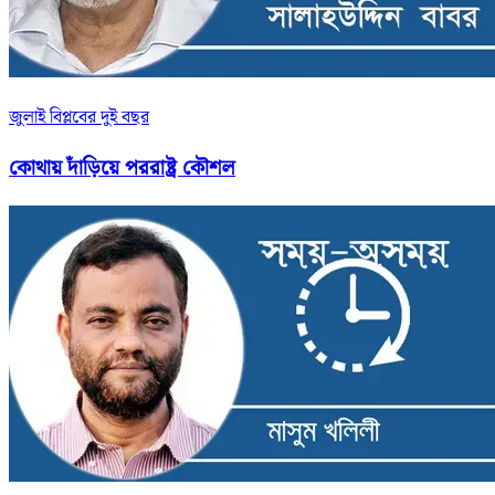
জুলাই বিপ্লবের দুই বছর
কোথায় দাঁড়িয়ে পররাষ্ট্র কৌশল