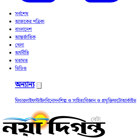
সর্বশেষ
আজকের পত্রিকা
বাংলাদেশ
আন্তর্জাতিক
খেলা
অর্থনীতি
মতামত
ভিডিও
অন্যান্য
ফিচার
লাইফস্টাইল
বিনোদন
শিল্প ও সাহিত্য
বিজ্ঞান ও প্রযুক্তি
ফটো
আর্কাইভ