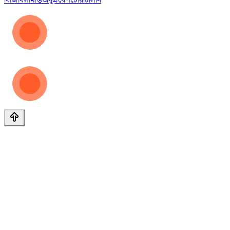
বিজিবি
সীমান্ত
অনুপ্রবেশ
চোরাচালান