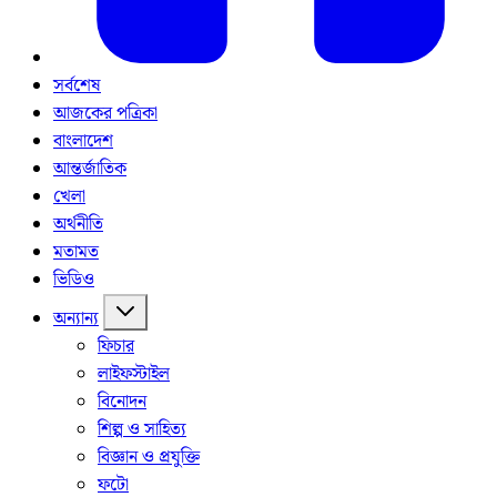
সর্বশেষ
আজকের পত্রিকা
বাংলাদেশ
আন্তর্জাতিক
খেলা
অর্থনীতি
মতামত
ভিডিও
অন্যান্য
ফিচার
লাইফস্টাইল
বিনোদন
শিল্প ও সাহিত্য
বিজ্ঞান ও প্রযুক্তি
ফটো