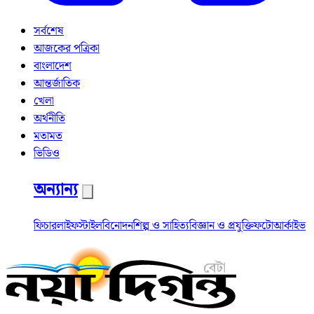
সর্বশেষ
আজকের পত্রিকা
বাংলাদেশ
আন্তর্জাতিক
খেলা
অর্থনীতি
মতামত
ভিডিও
অন্যান্য
ফিচার
লাইফস্টাইল
বিনোদন
শিল্প ও সাহিত্য
বিজ্ঞান ও প্রযুক্তি
ফটো
আর্কাইভ