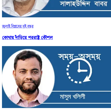
জুলাই বিপ্লবের দুই বছর
কোথায় দাঁড়িয়ে পররাষ্ট্র কৌশল