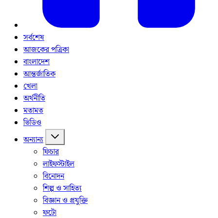
সর্বশেষ
আজকের পত্রিকা
বাংলাদেশ
আন্তর্জাতিক
খেলা
অর্থনীতি
মতামত
ভিডিও
অন্যান্য
ফিচার
লাইফস্টাইল
বিনোদন
শিল্প ও সাহিত্য
বিজ্ঞান ও প্রযুক্তি
ফটো