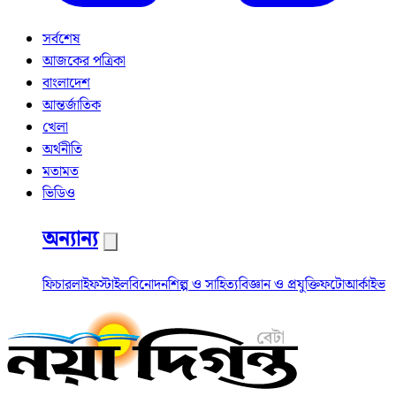
সর্বশেষ
আজকের পত্রিকা
বাংলাদেশ
আন্তর্জাতিক
খেলা
অর্থনীতি
মতামত
ভিডিও
অন্যান্য
ফিচার
লাইফস্টাইল
বিনোদন
শিল্প ও সাহিত্য
বিজ্ঞান ও প্রযুক্তি
ফটো
আর্কাইভ