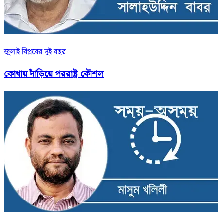
জুলাই বিপ্লবের দুই বছর
কোথায় দাঁড়িয়ে পররাষ্ট্র কৌশল