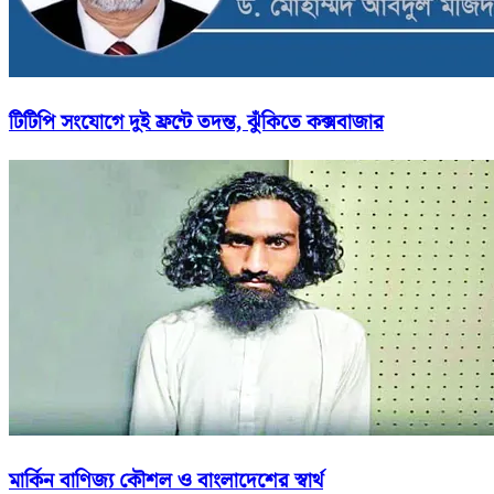
টিটিপি সংযোগে দুই ফ্রন্টে তদন্ত, ঝুঁকিতে কক্সবাজার
মার্কিন বাণিজ্য কৌশল ও বাংলাদেশের স্বার্থ