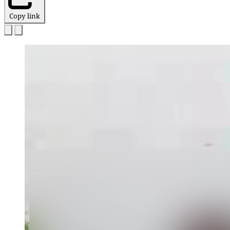
Copy link