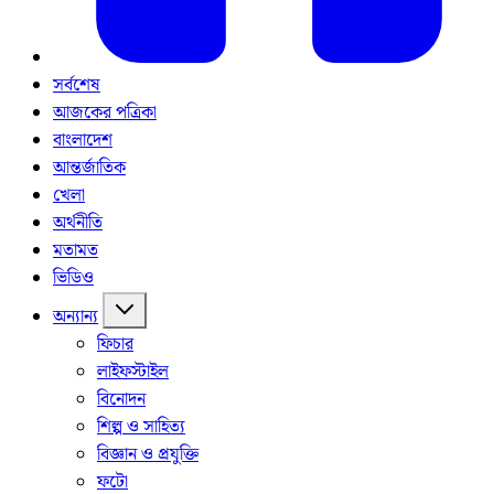
সর্বশেষ
আজকের পত্রিকা
বাংলাদেশ
আন্তর্জাতিক
খেলা
অর্থনীতি
মতামত
ভিডিও
অন্যান্য
ফিচার
লাইফস্টাইল
বিনোদন
শিল্প ও সাহিত্য
বিজ্ঞান ও প্রযুক্তি
ফটো