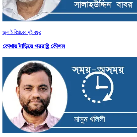
জুলাই বিপ্লবের দুই বছর
কোথায় দাঁড়িয়ে পররাষ্ট্র কৌশল