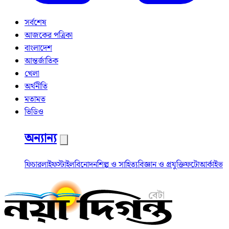
সর্বশেষ
আজকের পত্রিকা
বাংলাদেশ
আন্তর্জাতিক
খেলা
অর্থনীতি
মতামত
ভিডিও
অন্যান্য
ফিচার
লাইফস্টাইল
বিনোদন
শিল্প ও সাহিত্য
বিজ্ঞান ও প্রযুক্তি
ফটো
আর্কাইভ