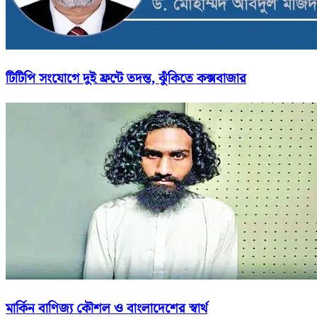
টিটিপি সংযোগে দুই ফ্রন্টে তদন্ত, ঝুঁকিতে কক্সবাজার
মার্কিন বাণিজ্য কৌশল ও বাংলাদেশের স্বার্থ