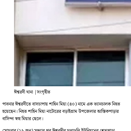
ঈশ্বরদী থানা
|
সংগৃহীত
পাবনার ঈশ্বরদীতে বাসচাপায় শাহিন মিয়া (৪০) নামে এক ভ্যানচালক নিহত
হয়েছেন। নিহত শাহিন মিয়া নাটোরের বড়াইগ্রাম উপজেলার আস্তিকপাড়ার
বাসিন্দা স্বপ্ন মিয়ার ছেলে।
সোমবার (২৯ জুন) সন্ধ্যার পর ঈশ্বরদীর মুলাডুলি ইউনিয়নের শেখপাড়া