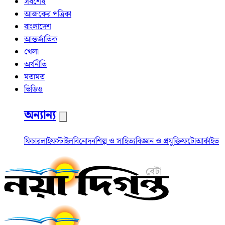
সর্বশেষ
আজকের পত্রিকা
বাংলাদেশ
আন্তর্জাতিক
খেলা
অর্থনীতি
মতামত
ভিডিও
অন্যান্য
ফিচার
লাইফস্টাইল
বিনোদন
শিল্প ও সাহিত্য
বিজ্ঞান ও প্রযুক্তি
ফটো
আর্কাইভ