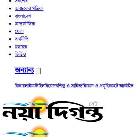
সর্বশেষ
আজকের পত্রিকা
বাংলাদেশ
আন্তর্জাতিক
খেলা
অর্থনীতি
মতামত
ভিডিও
অন্যান্য
ফিচার
লাইফস্টাইল
বিনোদন
শিল্প ও সাহিত্য
বিজ্ঞান ও প্রযুক্তি
ফটো
আর্কাইভ