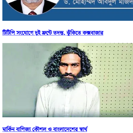
টিটিপি সংযোগে দুই ফ্রন্টে তদন্ত, ঝুঁকিতে কক্সবাজার
মার্কিন বাণিজ্য কৌশল ও বাংলাদেশের স্বার্থ