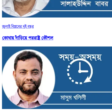
জুলাই বিপ্লবের দুই বছর
কোথায় দাঁড়িয়ে পররাষ্ট্র কৌশল