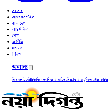
সর্বশেষ
আজকের পত্রিকা
বাংলাদেশ
আন্তর্জাতিক
খেলা
অর্থনীতি
মতামত
ভিডিও
অন্যান্য
ফিচার
লাইফস্টাইল
বিনোদন
শিল্প ও সাহিত্য
বিজ্ঞান ও প্রযুক্তি
ফটো
আর্কাইভ