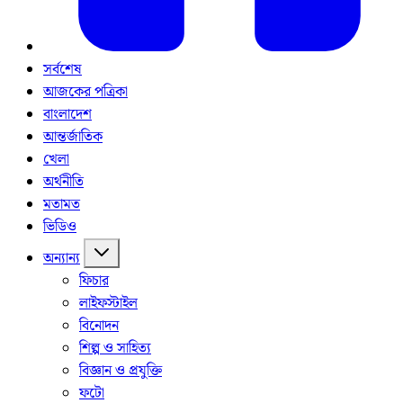
সর্বশেষ
আজকের পত্রিকা
বাংলাদেশ
আন্তর্জাতিক
খেলা
অর্থনীতি
মতামত
ভিডিও
অন্যান্য
ফিচার
লাইফস্টাইল
বিনোদন
শিল্প ও সাহিত্য
বিজ্ঞান ও প্রযুক্তি
ফটো