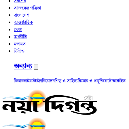
সর্বশেষ
আজকের পত্রিকা
বাংলাদেশ
আন্তর্জাতিক
খেলা
অর্থনীতি
মতামত
ভিডিও
অন্যান্য
ফিচার
লাইফস্টাইল
বিনোদন
শিল্প ও সাহিত্য
বিজ্ঞান ও প্রযুক্তি
ফটো
আর্কাইভ