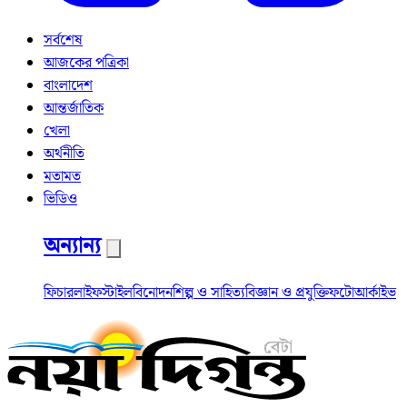
সর্বশেষ
আজকের পত্রিকা
বাংলাদেশ
আন্তর্জাতিক
খেলা
অর্থনীতি
মতামত
ভিডিও
অন্যান্য
ফিচার
লাইফস্টাইল
বিনোদন
শিল্প ও সাহিত্য
বিজ্ঞান ও প্রযুক্তি
ফটো
আর্কাইভ