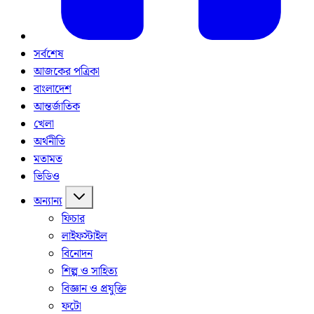
সর্বশেষ
আজকের পত্রিকা
বাংলাদেশ
আন্তর্জাতিক
খেলা
অর্থনীতি
মতামত
ভিডিও
অন্যান্য
ফিচার
লাইফস্টাইল
বিনোদন
শিল্প ও সাহিত্য
বিজ্ঞান ও প্রযুক্তি
ফটো