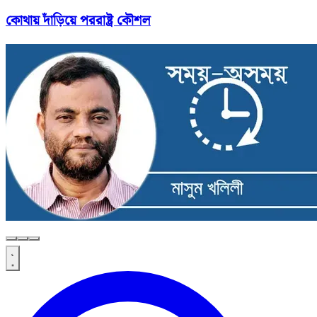
কোথায় দাঁড়িয়ে পররাষ্ট্র কৌশল