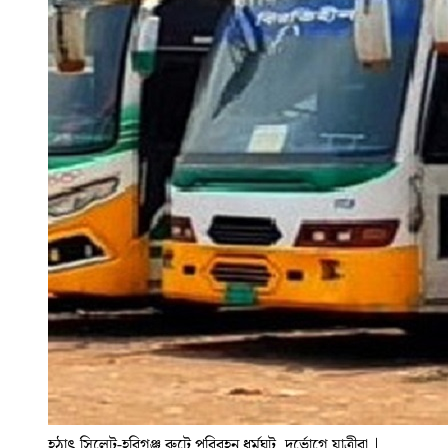
হঠাৎ সিলেট-হবিগঞ্জ রুটে পরিবহন ধর্মঘট, দুর্ভোগে যাত্রীরা
|