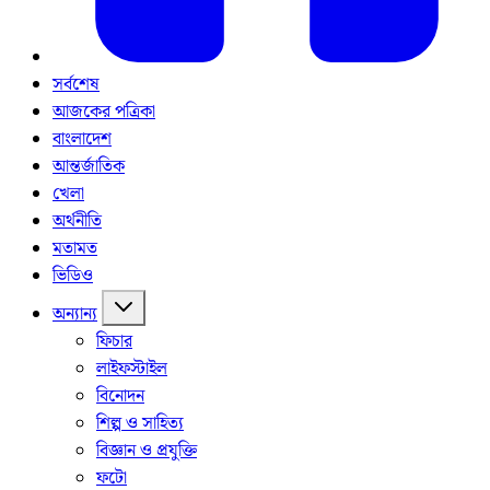
সর্বশেষ
আজকের পত্রিকা
বাংলাদেশ
আন্তর্জাতিক
খেলা
অর্থনীতি
মতামত
ভিডিও
অন্যান্য
ফিচার
লাইফস্টাইল
বিনোদন
শিল্প ও সাহিত্য
বিজ্ঞান ও প্রযুক্তি
ফটো