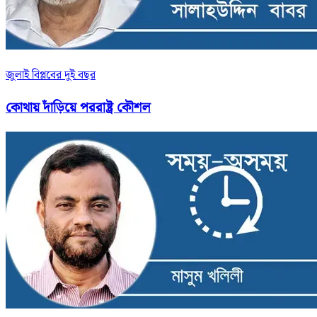
জুলাই বিপ্লবের দুই বছর
কোথায় দাঁড়িয়ে পররাষ্ট্র কৌশল