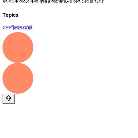
মহাসড়ক অবরোধসহ বৃহত্তর আন্দোলনের ডাক দেওয়া হবে।’
Topics
গণপরিবহণ
ধর্মঘট