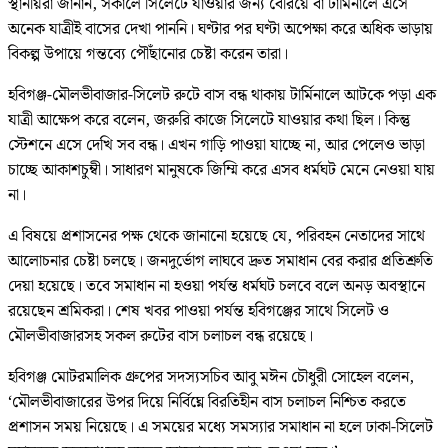
স্থানীয়রা জানান, সকালে সিলেটে যাওয়ার জন্য বেরিয়ে বা টার্মিনালে এসে
অনেক যাত্রীই বাসের দেখা পাননি। ঘণ্টার পর ঘণ্টা অপেক্ষা করে অধিক ভাড়ায়
বিকল্প উপায়ে গন্তব্যে পৌঁছানোর চেষ্টা করেন তারা।
হবিগঞ্জ-মৌলভীবাজার-সিলেট রুটে বাস বন্ধ থাকায় টার্মিনালে আটকে পড়া এক
যাত্রী আক্ষেপ করে বলেন, জরুরি কাজে সিলেটে যাওয়ার কথা ছিল। কিন্তু
স্টেশনে এসে দেখি সব বন্ধ। এখন গাড়ি পাওয়া যাচ্ছে না, আর পেলেও ভাড়া
চাচ্ছে আকাশচুম্বী। সাধারণ মানুষকে জিম্মি করে এসব ধর্মঘট মেনে নেওয়া যায়
না।
এ বিষয়ে প্রশাসনের পক্ষ থেকে জানানো হয়েছে যে, পরিবহন নেতাদের সাথে
আলোচনার চেষ্টা চলছে। জনদুর্ভোগ লাঘবে দ্রুত সমাধান বের করার প্রতিশ্রুতি
দেয়া হয়েছে। তবে সমাধান না হওয়া পর্যন্ত ধর্মঘট চলবে বলে অনড় অবস্থানে
রয়েছেন শ্রমিকরা। শেষ খবর পাওয়া পর্যন্ত হবিগঞ্জের সাথে সিলেট ও
মৌলভীবাজারসহ সকল রুটের বাস চলাচল বন্ধ রয়েছে।
হবিগঞ্জ মোটরমালিক গ্রুপের সদস্যসচিব আবু মঈন চৌধুরী সোহেল বলেন,
‘মৌলভীবাজারের উপর দিয়ে নির্বিঘ্নে বিরতিহীন বাস চলাচল নিশ্চিত করতে
প্রশাসন সময় নিয়েছে। এ সময়ের মধ্যে সমস্যার সমাধান না হলে ঢাকা-সিলেট