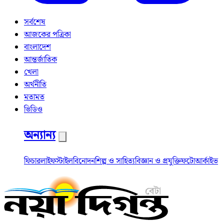
সর্বশেষ
আজকের পত্রিকা
বাংলাদেশ
আন্তর্জাতিক
খেলা
অর্থনীতি
মতামত
ভিডিও
অন্যান্য
ফিচার
লাইফস্টাইল
বিনোদন
শিল্প ও সাহিত্য
বিজ্ঞান ও প্রযুক্তি
ফটো
আর্কাইভ