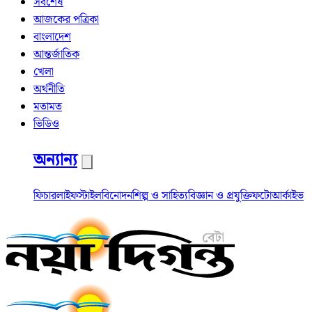
সর্বশেষ
আজকের পত্রিকা
বাংলাদেশ
আন্তর্জাতিক
খেলা
অর্থনীতি
মতামত
ভিডিও
অন্যান্য
ফিচার
লাইফস্টাইল
বিনোদন
শিল্প ও সাহিত্য
বিজ্ঞান ও প্রযুক্তি
ফটো
আর্কাইভ