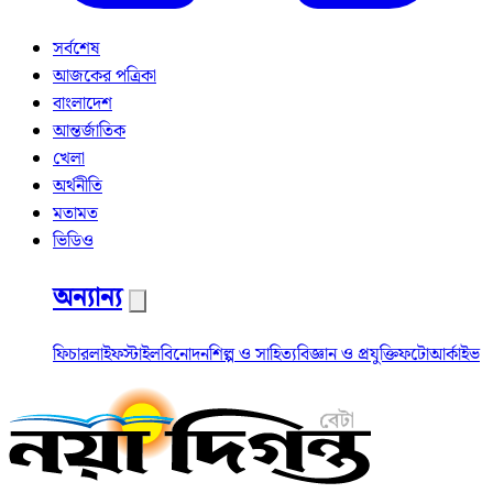
সর্বশেষ
আজকের পত্রিকা
বাংলাদেশ
আন্তর্জাতিক
খেলা
অর্থনীতি
মতামত
ভিডিও
অন্যান্য
ফিচার
লাইফস্টাইল
বিনোদন
শিল্প ও সাহিত্য
বিজ্ঞান ও প্রযুক্তি
ফটো
আর্কাইভ