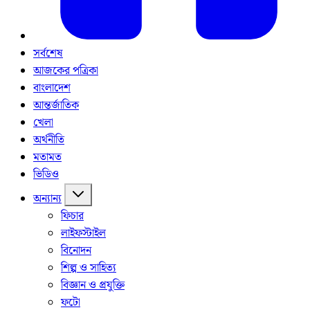
সর্বশেষ
আজকের পত্রিকা
বাংলাদেশ
আন্তর্জাতিক
খেলা
অর্থনীতি
মতামত
ভিডিও
অন্যান্য
ফিচার
লাইফস্টাইল
বিনোদন
শিল্প ও সাহিত্য
বিজ্ঞান ও প্রযুক্তি
ফটো