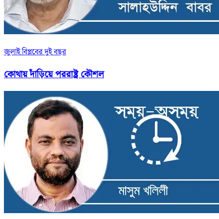
জুলাই বিপ্লবের দুই বছর
কোথায় দাঁড়িয়ে পররাষ্ট্র কৌশল