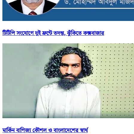
টিটিপি সংযোগে দুই ফ্রন্টে তদন্ত, ঝুঁকিতে কক্সবাজার
মার্কিন বাণিজ্য কৌশল ও বাংলাদেশের স্বার্থ