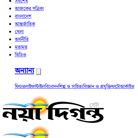
সর্বশেষ
আজকের পত্রিকা
বাংলাদেশ
আন্তর্জাতিক
খেলা
অর্থনীতি
মতামত
ভিডিও
অন্যান্য
ফিচার
লাইফস্টাইল
বিনোদন
শিল্প ও সাহিত্য
বিজ্ঞান ও প্রযুক্তি
ফটো
আর্কাইভ