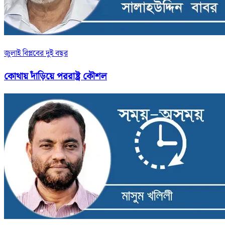
জুলাই বিপ্লবের দুই বছর
কোথায় দাঁড়িয়ে পররাষ্ট্র কৌশল