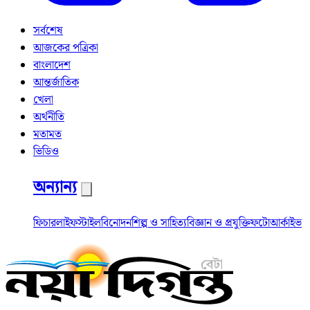
সর্বশেষ
আজকের পত্রিকা
বাংলাদেশ
আন্তর্জাতিক
খেলা
অর্থনীতি
মতামত
ভিডিও
অন্যান্য
ফিচার
লাইফস্টাইল
বিনোদন
শিল্প ও সাহিত্য
বিজ্ঞান ও প্রযুক্তি
ফটো
আর্কাইভ