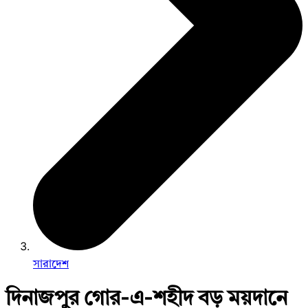
সারাদেশ
দিনাজপুর গোর-এ-শহীদ বড় ময়দানে