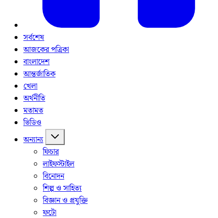
সর্বশেষ
আজকের পত্রিকা
বাংলাদেশ
আন্তর্জাতিক
খেলা
অর্থনীতি
মতামত
ভিডিও
অন্যান্য
ফিচার
লাইফস্টাইল
বিনোদন
শিল্প ও সাহিত্য
বিজ্ঞান ও প্রযুক্তি
ফটো