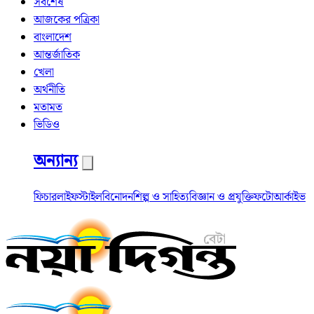
সর্বশেষ
আজকের পত্রিকা
বাংলাদেশ
আন্তর্জাতিক
খেলা
অর্থনীতি
মতামত
ভিডিও
অন্যান্য
ফিচার
লাইফস্টাইল
বিনোদন
শিল্প ও সাহিত্য
বিজ্ঞান ও প্রযুক্তি
ফটো
আর্কাইভ