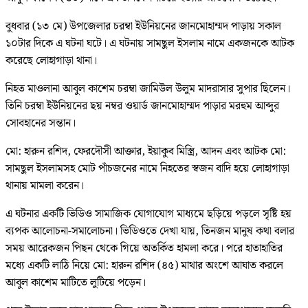
বুধবার (১৩ মে) উপজেলার চরম্বা ইউনিয়নের জানমোহাম্মদ পাড়ায় সকাল
১০টার দিকে এ ঘটনা ঘটে। এ ঘটনায় সামছুল ইসলাম নামে একজনকে আটক
করেছে লোহাগাড়া থানা।
নিহত মাওলানা আবুল কাশেম চরম্বা জামিউল উলুম মাদরাসার সুপার ছিলেন।
তিনি চরম্বা ইউনিয়নের ছয় নম্বর ওয়ার্ড জানমোহাম্মদ পাড়ার মরহুম আব্দুর
সোবহানের সন্তান।
মো: হারুন রশিদ, ফেরদৌসী আক্তার, ইয়াকুব মিস্ত্রি, আদন এবং আটক মো:
সামছুল ইসলামসহ মোট পাঁচজনের নামে নিহতের স্বজন বাদি হয়ে লোহাগাড়া
থানায় মামলা করেন।
এ ঘটনার একটি ভিডিও সামাজিক যোগাযোগ মাধ্যমে ছড়িয়ে পড়লে সৃষ্টি হয়
ব্যপক আলোচনা-সমালোচনা। ভিডিওতে দেখা যায়, তিনজন মানুষ কথা বলার
সময় আরেকজন পিছন থেকে গিয়ে অতর্কিত হামলা করে। পরে হাতাহাতির
মধ্যে একটি লাঠি নিয়ে মো: হারুন রশিদ (৪৫) মাথার অংশে আঘাত করলে
আবুল কাশেম মাটিতে লুটিয়ে পড়েন।