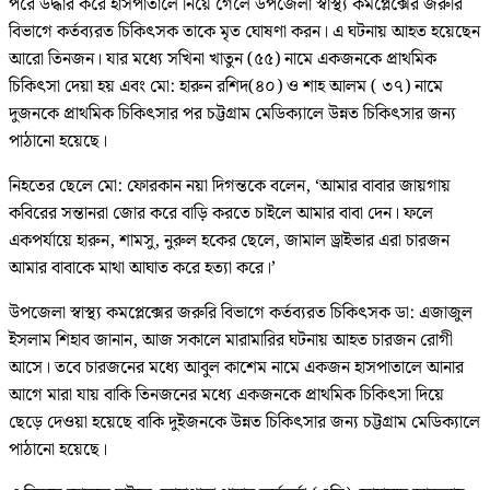
পরে উদ্ধার করে হাসপাতালে নিয়ে গেলে উপজেলা স্বাস্থ্য কমপ্লেক্সের জরুরি
বিভাগে কর্তব্যরত চিকিৎসক তাকে মৃত ঘোষণা করন। এ ঘটনায় আহত হয়েছেন
আরো তিনজন। যার মধ্যে সখিনা খাতুন (৫৫) নামে একজনকে প্রাথমিক
চিকিৎসা দেয়া হয় এবং মো: হারুন রশিদ(৪০) ও শাহ আলম ( ৩৭) নামে
দুজনকে প্রাথমিক চিকিৎসার পর চট্টগ্রাম মেডিক্যালে উন্নত চিকিৎসার জন্য
পাঠানো হয়েছে।
নিহতের ছেলে মো: ফোরকান নয়া দিগন্তকে বলেন, ‘আমার বাবার জায়গায়
কবিরের সন্তানরা জোর করে বাড়ি করতে চাইলে আমার বাবা দেন। ফলে
একপর্যায়ে হারুন, শামসু, নুরুল হকের ছেলে, জামাল ড্রাইভার এরা চারজন
আমার বাবাকে মাথা আঘাত করে হত্যা করে।’
উপজেলা স্বাস্থ্য কমপ্লেক্সের জরুরি বিভাগে কর্তব্যরত চিকিৎসক ডা: এজাজুল
ইসলাম শিহাব জানান, আজ সকালে মারামারির ঘটনায় আহত চারজন রোগী
আসে। তবে চারজনের মধ্যে আবুল কাশেম নামে একজন হাসপাতালে আনার
আগে মারা যায় বাকি তিনজনের মধ্যে একজনকে প্রাথমিক চিকিৎসা দিয়ে
ছেড়ে দেওয়া হয়েছে বাকি দুইজনকে উন্নত চিকিৎসার জন্য চট্টগ্রাম মেডিক্যালে
পাঠানো হয়েছে।