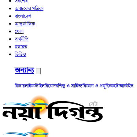
সর্বশেষ
আজকের পত্রিকা
বাংলাদেশ
আন্তর্জাতিক
খেলা
অর্থনীতি
মতামত
ভিডিও
অন্যান্য
ফিচার
লাইফস্টাইল
বিনোদন
শিল্প ও সাহিত্য
বিজ্ঞান ও প্রযুক্তি
ফটো
আর্কাইভ