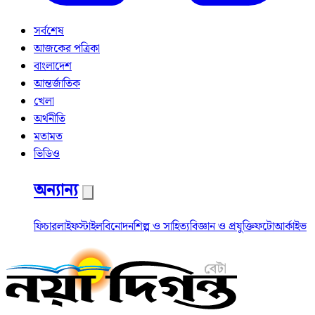
সর্বশেষ
আজকের পত্রিকা
বাংলাদেশ
আন্তর্জাতিক
খেলা
অর্থনীতি
মতামত
ভিডিও
অন্যান্য
ফিচার
লাইফস্টাইল
বিনোদন
শিল্প ও সাহিত্য
বিজ্ঞান ও প্রযুক্তি
ফটো
আর্কাইভ