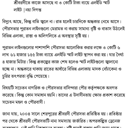
শ্রীবরদীতে কাজে আসছে না ৩ কোটি টাকা ব্যয়ে এলইডি স্মার্ট
লাইট
|
নয়া দিগন্ত
বিদ্যুৎ আছে, কিন্তু বাতি জ্বলে না। রাত হলেই চারদিকে অন্ধকার নেমে আসে।
পৌরসভার পুরাতন লাইনগুলো মেরামত না করায় সামান্য বৃষ্টি ও বাতাস উঠলেই
বিভিন্ন এলাকা, রাস্তা ও অলিগলিতে এ অবস্থার সৃষ্টি হয়।
পুরাতন লাইনগুলোর পাশাপাশি পৌরসভা আলোকিত করার লক্ষে ৩ কোটি ৬
লাখ ৬১ হাজার ১৫৫ টাকা ব্যায়ে এলইডি স্মার্ট লাইট স্থাপন করা হয়। যার দৈর্ঘ্য
৪ হাজার মিটার। কিন্তু প্রকল্পের কাজ শেষ হলেও স্মার্ট লাইটগুলো জ্বালানো
হচ্ছে না। অন্ধকারে থাকায় রাতের আধাঁরে বিভিন্ন এলাকায় মাদক বেচাঁকেনা ও
চুরির তৎপরতা বৃদ্ধি পেয়েছে।
বিষয়টি সচেতন নাগরিক ও পৌরসভার বাসিন্দারা পৌর কর্তৃপক্ষকে অবগত
করেছে। কিন্তু কোন সমাধান হয়নি। তাদের এ উদাসীনতায় ক্ষোভ প্রকাশ করেছে
সচেতন মহল ও পৌরবাসী।
জানা যায়, ২০০৪ সালে শেরপুরের শ্রীবরদী পৌরসভা প্রতিষ্ঠিত হয়। প্রতিষ্ঠার
পর থেকে শ্রীবরদী পৌরসভাটি নানা সমস্যায় জর্জরিত। অপরকল্পিত ড্রেনেজ