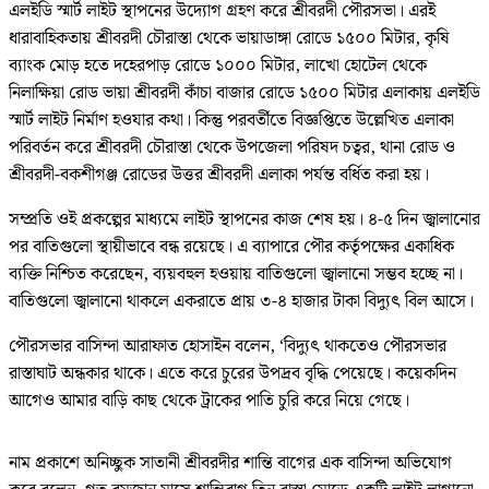
এলইডি স্মার্ট লাইট স্থাপনের উদ্যোগ গ্রহণ করে শ্রীবরদী পৌরসভা। এরই
ধারাবাহিকতায় শ্রীবরদী চৌরাস্তা থেকে ভায়াডাঙ্গা রোডে ১৫০০ মিটার, কৃষি
ব্যাংক মোড় হতে দহেরপাড় রোডে ১০০০ মিটার, লাখো হোটেল থেকে
নিলাক্ষিয়া রোড ভায়া শ্রীবরদী কাঁচা বাজার রোডে ১৫০০ মিটার এলাকায় এলইডি
স্মার্ট লাইট নির্মাণ হওযার কথা। কিন্তু পরবর্তীতে বিজ্ঞপ্তিতে উল্লেখিত এলাকা
পরিবর্তন করে শ্রীবরদী চৌরাস্তা থেকে উপজেলা পরিষদ চত্বর, থানা রোড ও
শ্রীবরদী-বকশীগঞ্জ রোডের উত্তর শ্রীবরদী এলাকা পর্যন্ত বর্ধিত করা হয়।
সম্প্রতি ওই প্রকল্পের মাধ্যমে লাইট স্থাপনের কাজ শেষ হয়। ৪-৫ দিন জ্বালানোর
পর বাতিগুলো স্থায়ীভাবে বন্ধ রয়েছে। এ ব্যাপারে পৌর কর্তৃপক্ষের একাধিক
ব্যক্তি নিশ্চিত করেছেন, ব্যয়বহুল হওয়ায় বাতিগুলো জ্বালানো সম্ভব হচ্ছে না।
বাতিগুলো জ্বালানো থাকলে একরাতে প্রায় ৩-৪ হাজার টাকা বিদ্যুৎ বিল আসে।
পৌরসভার বাসিন্দা আরাফাত হোসাইন বলেন, ‘বিদ্যুৎ থাকতেও পৌরসভার
রাস্তাঘাট অন্ধকার থাকে। এতে করে চুরের উপদ্রব বৃদ্ধি পেয়েছে। কয়েকদিন
আগেও আমার বাড়ি কাছ থেকে ট্রাকের পাতি চুরি করে নিয়ে গেছে।
নাম প্রকাশে অনিচ্ছুক সাতানী শ্রীবরদীর শান্তি বাগের এক বাসিন্দা অভিযোগ