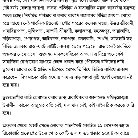
ব্যবস্থাপনা, নেই পানি নিষ্কাশনের ব্যবস্থা। বৃষ্টি হলেই রাস্তায় পানি জমে থাকে।
নেই বর্জ্য ফেলার জায়গা, ব্যবসা প্রতিষ্ঠান ও বাসাবাড়ির ময়লা আবর্জনা যত্রতত্র
ফেলা হচ্ছে। নিয়মিত পরিষ্কার না করার কারণে বাজারের বিভিন্ন জায়গা নোংরা
হয়ে আছে। নেই পাবলিক টয়লেট। পৌর শহরের কলেজ মহল্লা, উত্তর শ্রীবরদী,
খামারিয়াপাড়া, মুন্সিপাড়া, সাতানী শ্রীবরদী, কলাকান্দা, ফতেহপুর, তারাকান্দি,
চড়িয়াপাড়া, পোড়াগড়, আটাকান্দ, নয়াপাড়া, জালকাটা, শেখদী, তাতিহাটি সহ
বিভিন্ন এলাকার রাস্তা-ঘাটে লাইটিং ব্যবস্থা ভেঙ্গে পড়েছে। রাত হলেই চারদিকে
অন্ধকার নেমে এসে। শুরু হয় মাদকসেবিদের আড্ডা। এ নিয়ে অনেকেই
সামাজিক যোগাযোগ মাধ্যমে ক্ষোভ প্রকাশ করে পৌরসভা বাতিলের দাবি
তুলেন। আবার কেউ প্রতিবাদ হিসেবে মোমবাতি নিয়ে ভিডিও বানিয়ে প্রকাশ
করেছেন। নিম্ন মানের বাতি হওয়ায় সামান্য ঝড় অথবা বৃষ্টি হলেই সেগুলো নষ্ট
হয়ে যায়।
ভুক্তভোগীরা বাতি মেরামত করার জন্য একাধিকবার জানালেও দায়িত্বপ্রাপ্তরা
উদাসীন। তাদের অজুহাত বাতি নেই, মালামাল নেই, তাই লাইন ঠিক করতে দেরি
হবে।
অন্ধকার থেকে রেহাই পেতে লোকাল গভর্নমেন্ট কোভিড-১৯ রেসপন্স অ্যান্ড
রিকোভারি প্রজেক্টের উদ্যোগে ৩ কোটি ৬ লাখ ৬১ হাজার ১৫৫ টাকা ব্যায়ে