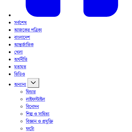
সর্বশেষ
আজকের পত্রিকা
বাংলাদেশ
আন্তর্জাতিক
খেলা
অর্থনীতি
মতামত
ভিডিও
অন্যান্য
ফিচার
লাইফস্টাইল
বিনোদন
শিল্প ও সাহিত্য
বিজ্ঞান ও প্রযুক্তি
ফটো