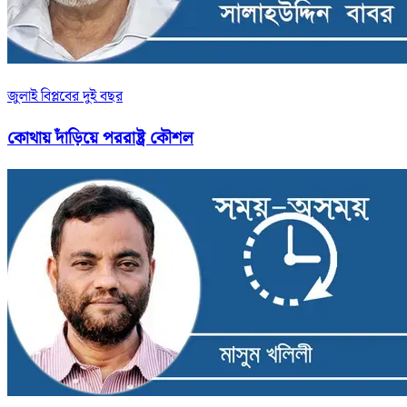
জুলাই বিপ্লবের দুই বছর
কোথায় দাঁড়িয়ে পররাষ্ট্র কৌশল