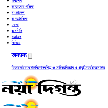
সর্বশেষ
আজকের পত্রিকা
বাংলাদেশ
আন্তর্জাতিক
খেলা
অর্থনীতি
মতামত
ভিডিও
অন্যান্য
ফিচার
লাইফস্টাইল
বিনোদন
শিল্প ও সাহিত্য
বিজ্ঞান ও প্রযুক্তি
ফটো
আর্কাইভ