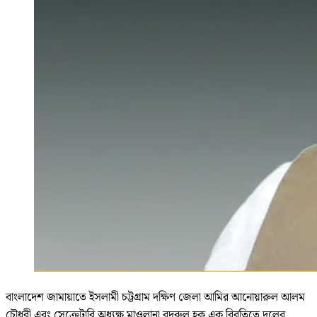
বাংলাদেশ জামায়াতে ইসলামী চট্টগ্রাম দক্ষিণ জেলা আমির আনোয়ারুল আলম
চৌধুরী এবং সেক্রেটারি অধ্যক্ষ মাওলানা বদরুল হক এক বিবৃতিতে দলের