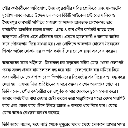
পৌর কর্মচারীদের অভিযোগ, সৈয়দপুরবাসীর দাবির প্রেক্ষিতে এবং যানজটের
দুর্ভোগ লাঘব করতে উচ্ছেদ চলাকালে বিউটি সাইকেল স্টোরের মালিক ও
সৈয়দপুর ব্যবসায়ী সমিতির সাধারণ সম্পাদক আলতাফ হোসেনসহ তার
কর্মচারীরা অতর্কিত হামলা চালায়। এতে ৪ জন পৌর কর্মচারী আহত হলে
অন্যান্যরা এগিয়ে এসে প্রতিরোধ করে। এসময় হামলাকারী ৪ জনকে আটক
করে পৌরসভায় নিয়ে যাওয়া হয়। এর প্রেক্ষিতে আলতাফ হোসেন উচ্ছেদের
শিকার অবৈধ দোকানদার ও তার কর্মচারীদের ডেকে রাস্তা অবরোধ করেন।
অবরোধের সময় শহীদ ডা. জিকরুল হক সড়কের মদীনা মোড় থেকে রেলগেট
পর্যন্ত সকল প্রকার যান চলাচল বন্ধ হয়ে যায়। রেলগেটের বার নামিয়ে দিয়ে
এবং মদীনা মোড়ে বাঁশ ও রোড ডিভাইডারের সিমেন্টের বার দিয়ে রাস্তা বন্ধ করে
দেয়া হয়। এসময় নিজ প্রতিষ্ঠানের সামনে বক্তব্য রাখেন আলতাফ হোসেন।
তিনি বলেন, পৌর কর্মচারীরা জোরপূর্বক আমার দোকানে ঢুকে হামলা করে।
আমার কর্মচারীরা বাধা দেয়ায় চেষ্টা করলে তারা সন্ত্রাসীদের মতো বেদম মারপিট
করে এবং জোর করে টেনে হিঁচড়ে আহত ৩ জনকে ধরে নিয়ে যায়। যেতে
যেতে আরও বেধড়ক মারধর করেছে।
তিনি আরো বলেন, পথে বাড়ি থেকে দুপুরের খাবার খেয়ে দোকানে আসার সময়