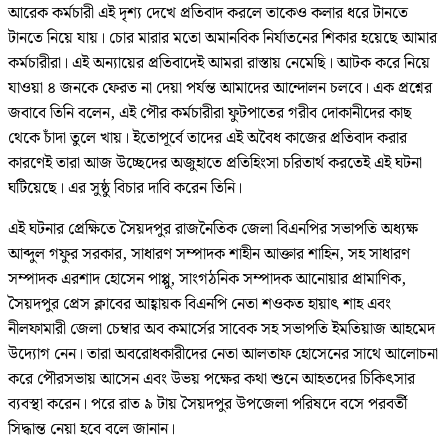
আরেক কর্মচারী এই দৃশ্য দেখে প্রতিবাদ করলে তাকেও কলার ধরে টানতে
টানতে নিয়ে যায়। চোর মারার মতো অমানবিক নির্যাতনের শিকার হয়েছে আমার
কর্মচারীরা। এই অন্যায়ের প্রতিবাদেই আমরা রাস্তায় নেমেছি। আটক করে নিয়ে
যাওয়া ৪ জনকে ফেরত না দেয়া পর্যন্ত আমাদের আন্দোলন চলবে। এক প্রশ্নের
জবাবে তিনি বলেন, এই পৌর কর্মচারীরা ফুটপাতের গরীব দোকানীদের কাছ
থেকে চাঁদা তুলে খায়। ইতোপূর্বে তাদের এই অবৈধ কাজের প্রতিবাদ করার
কারণেই তারা আজ উচ্ছেদের অজুহাতে প্রতিহিংসা চরিতার্থ করতেই এই ঘটনা
ঘটিয়েছে। এর সুষ্ঠু বিচার দাবি করেন তিনি।
এই ঘটনার প্রেক্ষিতে সৈয়দপুর রাজনৈতিক জেলা বিএনপির সভাপতি অধ্যক্ষ
আব্দুল গফুর সরকার, সাধারণ সম্পাদক শাহীন আক্তার শাহিন, সহ সাধারণ
সম্পাদক এরশাদ হোসেন পাপ্পু, সাংগঠনিক সম্পাদক আনোয়ার প্রামাণিক,
সৈয়দপুর প্রেস ক্লাবের আহ্বায়ক বিএনপি নেতা শওকত হায়াৎ শাহ এবং
নীলফামারী জেলা চেম্বার অব কমার্সের সাবেক সহ সভাপতি ইমতিয়াজ আহমেদ
উদ্যোগ নেন। তারা অবরোধকারীদের নেতা আলতাফ হোসেনের সাথে আলোচনা
করে পৌরসভায় আসেন এবং উভয় পক্ষের কথা শুনে আহতদের চিকিৎসার
ব্যবস্থা করেন। পরে রাত ৯ টায় সৈয়দপুর উপজেলা পরিষদে বসে পরবর্তী
সিদ্ধান্ত নেয়া হবে বলে জানান।