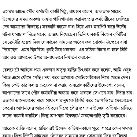
এসময় আহত পৌর কর্মচারী কাজী মিঠু, রায়হান বলেন, আলতাফ সাহেব
উচ্ছেদের সময় অকথ্য ভাষায় গালিগালাজ করাসহ তার কর্মচারীদের লেলিয়ে
দেন আমাদের বিরুদ্ধে। সরকারি কাজে বাধা দিয়ে এবং মারপিট করে উল্টো
ঘটনা ধামাচাপা দিতে মবের আশ্রয় নিয়েছেন। তিনি যানজট নিরসন কমিটির
সেক্রেটারি হয়েও নিজ দোকানের সামনের অবৈধ ফল দোকান উচ্ছেদে বাধা
দিয়েছেন। এমন দ্বিচারিতা খুবই উদ্বেগজনক। এর সঠিক বিচার না হলে তিনি
আবারও আমাদের উপর অন্যায়ভাবে নির্যাতন করবেন।
রেলগেটে আটকে পড়া একজন অসুস্থ ব্যক্তি চিৎকার করে বলেন, আমি ওষুধ
নিতে এসে ফেঁসে গেছি। দয়া করে আমাকে মোটরসাইকেল নিয়ে যেতে দেন।
কিন্তু কেউ তার কথায় ভ্রুক্ষেপ না করায় অবরোধকারীদের উদ্দেশ্যে বলেন,
আপনাদের সাথে পৌর কর্মচারীরা অন্যায় করে থাকলে সেখানে যান, বিচার চান।
এভাবে আন্দোলনের নামে সাধারণ মানুষকে জিম্মি করে ভোগান্তিতে ফেলেছেন
কেনো। আপনাদের আচরণই বলে দিচ্ছে পৌর প্রশাসন উচ্ছেদ অভিযান চালিয়ে
ভালো কাজই করছিল। কিন্তু আপনারা হিনস্বার্থে জনভোগান্তি সৃষ্টি করেছেন।
আরেক ব্যক্তি বলেন, প্রতিবারই উচ্ছেদ অভিযানকালে পুরো শহরে কোন সমস্যা
হয়না। কিন্তু বিউটি সাইকেল স্টোরের সামনের ফল দোকানটা নিয়ে জটিলতা