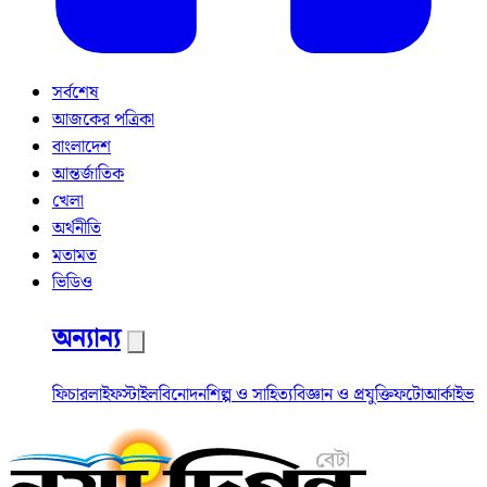
সর্বশেষ
আজকের পত্রিকা
বাংলাদেশ
আন্তর্জাতিক
খেলা
অর্থনীতি
মতামত
ভিডিও
অন্যান্য
ফিচার
লাইফস্টাইল
বিনোদন
শিল্প ও সাহিত্য
বিজ্ঞান ও প্রযুক্তি
ফটো
আর্কাইভ