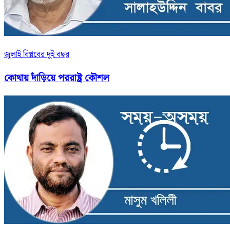
জুলাই বিপ্লবের দুই বছর
কোথায় দাঁড়িয়ে পররাষ্ট্র কৌশল