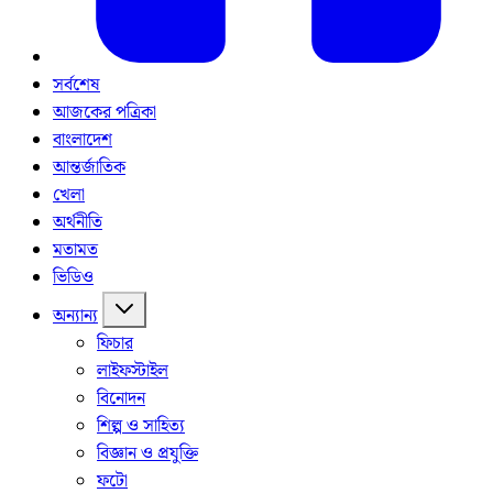
সর্বশেষ
আজকের পত্রিকা
বাংলাদেশ
আন্তর্জাতিক
খেলা
অর্থনীতি
মতামত
ভিডিও
অন্যান্য
ফিচার
লাইফস্টাইল
বিনোদন
শিল্প ও সাহিত্য
বিজ্ঞান ও প্রযুক্তি
ফটো