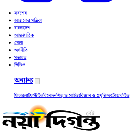
সর্বশেষ
আজকের পত্রিকা
বাংলাদেশ
আন্তর্জাতিক
খেলা
অর্থনীতি
মতামত
ভিডিও
অন্যান্য
ফিচার
লাইফস্টাইল
বিনোদন
শিল্প ও সাহিত্য
বিজ্ঞান ও প্রযুক্তি
ফটো
আর্কাইভ