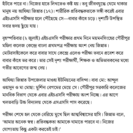
হাঁটতে পারে না। নিজের হাতে লিখতেও কষ্ট হয়। তবু জীবনযুদ্ধে থেমে থাকার
মানুষ নয় আফিয়া জিন্নাত (১৭)। শারীরিক প্রতিবন্ধকতাকে সঙ্গী করেই এবার
এইচএসসি পরীক্ষার হলে পৌঁছেছে সে—বাবার কাঁধে চড়ে। দৃশ্যটি উপস্থিত
সবার হৃদয় ছুঁয়ে যায়।
বৃহস্পতিবার (২ জুলাই) এইচএসসি পরীক্ষার প্রথম দিনে ময়মনসিংহের গৌরীপুর
মহিলা কলেজ কেন্দ্রে বাংলা প্রথমপত্র পরীক্ষায় অংশ নেয় জিন্নাত।
মোটরসাইকেলে করে বাবার সাথে কেন্দ্রে এলেও পরীক্ষা ভবনে প্রবেশ করে
বাবার কাঁধে ভর করে। তার সেই দৃশ্য পরীক্ষার্থী, শিক্ষক ও অভিভাবকদের মধ্যে
গভীর আবেগের জন্ম দেয়।
আফিয়া জিন্নাত উপজেলার মাওহা ইউনিয়নের বাসিন্দা। বাবা মো: আব্দুল
ওয়াদুদ ও মা মোছা: মুর্শিদা বেগমের মেয়ে সে। গৌরীপুর সরকারি কলেজের
মানবিক বিভাগ থেকে এবার এইচএসসি পরীক্ষায় অংশ নিচ্ছে। এর আগে
খলতবাড়ি উচ্চ বিদ্যালয় থেকে এসএসসি পাস করেছে।
পরীক্ষা শেষে হল থেকে বেরিয়ে মুখে ছিল আত্মবিশ্বাসের হাসি। জিন্নাত বলে,
‘আমার অনেক স্বপ্ন। প্রতিবন্ধকতা আমাকে থামাতে পারবে না। নিজের
যোগ্যতায় কিছু একটা করতেই চাই।’