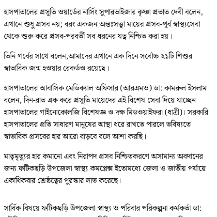
হাসপাতালের প্রসূতি ওয়ার্ডের নার্সিং সুপারভাইজার কৃষ্ণা প্রভাত দেবী বলেন,
এখানে শুধু প্রসব নয়; বরং একজন অন্তঃসত্ত্বা মায়ের প্রসব-পূর্ব স্বাস্থ্যসেবা
থেকে শুরু করে প্রসব-পরবর্তী সব ধরনের যত্ন নিশ্চিত করা হয়।
তিনি গর্বের সাথে বলেন,​আমাদের এখানে এক দিনে সর্বোচ্চ ২১টি শিশুর
স্বাভাবিক জন্ম হওয়ার রেকর্ডও রয়েছে।
হাসপাতালের আবাসিক মেডিক্যাল অফিসার (আরএমও) ডা: কামরুল ইসলাম
বলেন, দিন-রাত এক করে প্রসূতি মায়েদের এই বিশেষ সেবা দিয়ে যাচ্ছেন
হাসপাতালের গাইনোকোলজি বিশেষজ্ঞ ও দক্ষ মিডওয়াইফরা (ধাত্রী)। সরকারি
হাসপাতালের প্রতি সাধারণ মানুষের আস্থা ধরে রাখতে পারলে ভবিষ্যতে
স্বাভাবিক প্রসবের হার আরো বাড়বে বলে আশা করছি।
মাতৃমৃত্যুর হার কমানো এবং নিরাপদ প্রসব নিশ্চিতকরণে অসামান্য অবদানের
জন্য ফটিকছড়ি উপজেলা স্বাস্থ্য কমপ্লেক্স ইতোমধ্যে জেলা ও জাতীয় পর্যায়ে
একাধিকবার শ্রেষ্ঠত্বের পুরস্কার লাভ করেছে।
সার্বিক বিষয়ে ফটিকছড়ি উপজেলা স্বাস্থ্য ও পরিবার পরিকল্পনা কর্মকর্তা ডা: