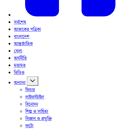
সর্বশেষ
আজকের পত্রিকা
বাংলাদেশ
আন্তর্জাতিক
খেলা
অর্থনীতি
মতামত
ভিডিও
অন্যান্য
ফিচার
লাইফস্টাইল
বিনোদন
শিল্প ও সাহিত্য
বিজ্ঞান ও প্রযুক্তি
ফটো