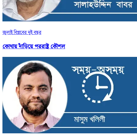
জুলাই বিপ্লবের দুই বছর
কোথায় দাঁড়িয়ে পররাষ্ট্র কৌশল