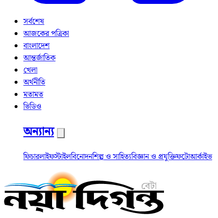
সর্বশেষ
আজকের পত্রিকা
বাংলাদেশ
আন্তর্জাতিক
খেলা
অর্থনীতি
মতামত
ভিডিও
অন্যান্য
ফিচার
লাইফস্টাইল
বিনোদন
শিল্প ও সাহিত্য
বিজ্ঞান ও প্রযুক্তি
ফটো
আর্কাইভ