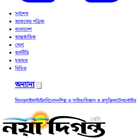
সর্বশেষ
আজকের পত্রিকা
বাংলাদেশ
আন্তর্জাতিক
খেলা
অর্থনীতি
মতামত
ভিডিও
অন্যান্য
ফিচার
লাইফস্টাইল
বিনোদন
শিল্প ও সাহিত্য
বিজ্ঞান ও প্রযুক্তি
ফটো
আর্কাইভ