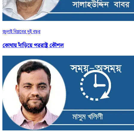
জুলাই বিপ্লবের দুই বছর
কোথায় দাঁড়িয়ে পররাষ্ট্র কৌশল