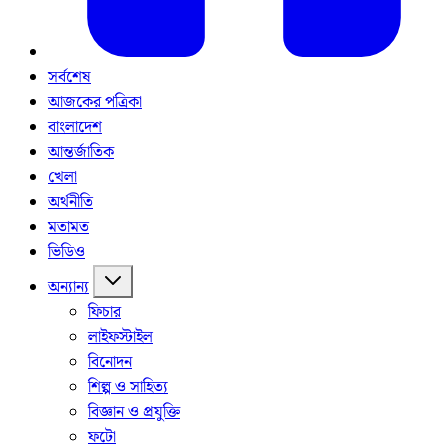
সর্বশেষ
আজকের পত্রিকা
বাংলাদেশ
আন্তর্জাতিক
খেলা
অর্থনীতি
মতামত
ভিডিও
অন্যান্য
ফিচার
লাইফস্টাইল
বিনোদন
শিল্প ও সাহিত্য
বিজ্ঞান ও প্রযুক্তি
ফটো