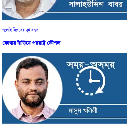
জুলাই বিপ্লবের দুই বছর
কোথায় দাঁড়িয়ে পররাষ্ট্র কৌশল