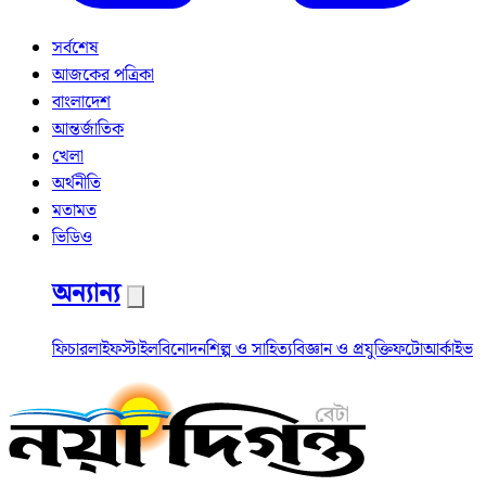
সর্বশেষ
আজকের পত্রিকা
বাংলাদেশ
আন্তর্জাতিক
খেলা
অর্থনীতি
মতামত
ভিডিও
অন্যান্য
ফিচার
লাইফস্টাইল
বিনোদন
শিল্প ও সাহিত্য
বিজ্ঞান ও প্রযুক্তি
ফটো
আর্কাইভ