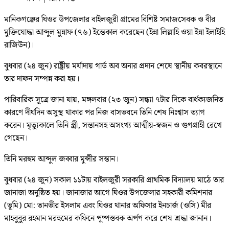
মানিকগঞ্জের ঘিওর উপজেলার বাইলজুরী গ্রামের বিশিষ্ট সমাজসেবক ও বীর
মুক্তিযোদ্ধা আব্দুল মুন্নাফ (৭৬) ইন্তেকাল করেছেন (ইন্না লিল্লাহি ওয়া ইন্না ইলাইহি
রাজিউন)।
বুধবার (২৪ জুন) রাষ্ট্রীয় মর্যাদায় গার্ড অব অনার প্রদান শেষে স্থানীয় কবরস্থানে
তার দাফন সম্পন্ন করা হয়।
পারিবারিক সূত্রে জানা যায়, মঙ্গলবার (২৩ জুন) সন্ধ্যা ৭টার দিকে বার্ধক্যজনিত
কারণে দীর্ঘদিন অসুস্থ থাকার পর নিজ বাসভবনে তিনি শেষ নিঃশ্বাস ত্যাগ
করেন। মৃত্যুকালে তিনি স্ত্রী, সন্তানসহ অসংখ্য আত্মীয়-স্বজন ও গুণগ্রাহী রেখে
গেছেন।
তিনি মরহুম আব্দুল জব্বার মুন্সীর সন্তান।
বুধবার (২৪ জুন) সকাল ১১টায় বাইলজুরী সরকারি প্রাথমিক বিদ্যালয় মাঠে তার
জানাজা অনুষ্ঠিত হয়। জানাজার আগে ঘিওর উপজেলার সহকারী কমিশনার
(ভূমি) মো: তানভীর ইসলাম এবং ঘিওর থানার অফিসার ইনচার্জ (ওসি) মীর
মাহবুবুর রহমান মরহুমের কফিনে পুষ্পস্তবক অর্পণ করে শেষ শ্রদ্ধা জানান।