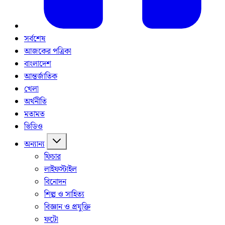
সর্বশেষ
আজকের পত্রিকা
বাংলাদেশ
আন্তর্জাতিক
খেলা
অর্থনীতি
মতামত
ভিডিও
অন্যান্য
ফিচার
লাইফস্টাইল
বিনোদন
শিল্প ও সাহিত্য
বিজ্ঞান ও প্রযুক্তি
ফটো