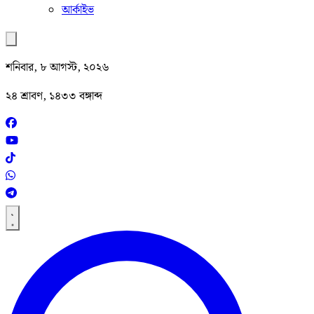
আর্কাইভ
শনিবার, ৮ আগস্ট, ২০২৬
২৪ শ্রাবণ, ১৪৩৩ বঙ্গাব্দ