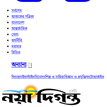
সর্বশেষ
আজকের পত্রিকা
বাংলাদেশ
আন্তর্জাতিক
খেলা
অর্থনীতি
মতামত
ভিডিও
অন্যান্য
ফিচার
লাইফস্টাইল
বিনোদন
শিল্প ও সাহিত্য
বিজ্ঞান ও প্রযুক্তি
ফটো
আর্কাইভ