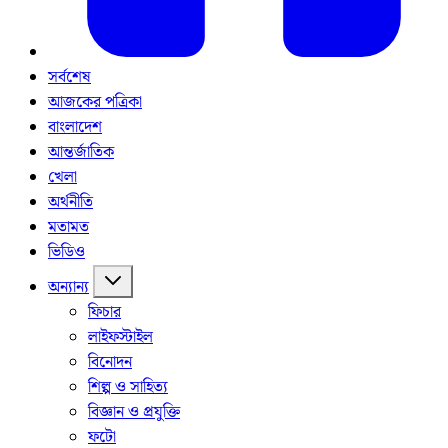
সর্বশেষ
আজকের পত্রিকা
বাংলাদেশ
আন্তর্জাতিক
খেলা
অর্থনীতি
মতামত
ভিডিও
অন্যান্য
ফিচার
লাইফস্টাইল
বিনোদন
শিল্প ও সাহিত্য
বিজ্ঞান ও প্রযুক্তি
ফটো