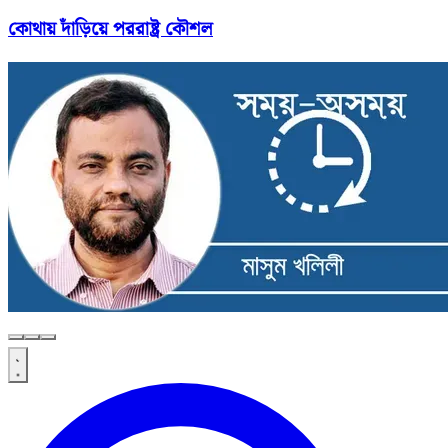
কোথায় দাঁড়িয়ে পররাষ্ট্র কৌশল