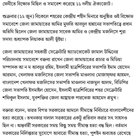
ফেনীতে বিক্ষোভ মিছিল ও সমাবেশ করেছে ১১ দলীয় ঐক্যজোট।
শুক্রবার (১২ জুন) বিকেলে শহরের কেন্দ্রীয় শহীদ মিনারে অনুষ্ঠিত ওই বিক্ষোভ
সমাবেশে জেলা জামায়াতের আমির মুফতি আবদুল হান্নানের সভাপতিত্বে প্রধান
অতিথি ছিলেন জেলা জামায়াতের সাবেক আমির ও কেন্দ্রীয় মজলিসে শূরা
সদস্য অধ্যাপক লিয়াকত আলী ভূঁইয়া।
জেলা জামায়াতের সহকারী সেক্রেটারি অ্যাডভোকেট জামাল উদ্দিনের
পরিচালনায় সমাবেশে বক্তব্য রাখেন জেলা জামায়াতের প্রচার ও মিডিয়া
সম্পাদক আ ন ম আবদুর রহিম, ইসলামী ছাত্রশিবিরের সভাপতি ইমাম হোসেন
আরমান, খেলাফত মজলিসের জেলা সভাপতি মাওলানা মোজাফ্ফর আহমদ,
বাংলাদেশ খেলাফত মজলিসের সভাপতি মাওলানা নাজমুল আলম, বিডিপির
জেলা সভাপতি ইসমাইল হোসেন, ইসলামী ছাত্রশিবিরের শহর সেক্রেটারি
শফিকুল ইসলাম, যুবশক্তির জেলা আহ্বায়ক পারভেজ আহমেদ প্রমুখ।
বক্তারা বলেন, ভারত বিগত সরকারের আমলে সীমান্তে নির্বিচারে বাংলাদেশীদের
হত্যা করেছে। তখনকার দালাল সরকারের একটু প্রতিবাদ করার সৎ সাহস‌ও
ছিল না। অন্তর্বর্তী সরকারের সময় কিছু সময় সীমান্ত হত্যা বন্ধ ছিল। বর্তমান
সরকারের নির্লিপ্ততার সুযোগে আবারো সীমান্ত হত্যা, পুশইন অব্যাহত রেখেছে