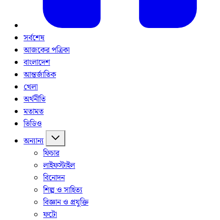
সর্বশেষ
আজকের পত্রিকা
বাংলাদেশ
আন্তর্জাতিক
খেলা
অর্থনীতি
মতামত
ভিডিও
অন্যান্য
ফিচার
লাইফস্টাইল
বিনোদন
শিল্প ও সাহিত্য
বিজ্ঞান ও প্রযুক্তি
ফটো