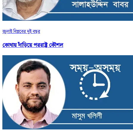
জুলাই বিপ্লবের দুই বছর
কোথায় দাঁড়িয়ে পররাষ্ট্র কৌশল