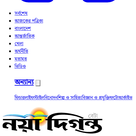
সর্বশেষ
আজকের পত্রিকা
বাংলাদেশ
আন্তর্জাতিক
খেলা
অর্থনীতি
মতামত
ভিডিও
অন্যান্য
ফিচার
লাইফস্টাইল
বিনোদন
শিল্প ও সাহিত্য
বিজ্ঞান ও প্রযুক্তি
ফটো
আর্কাইভ