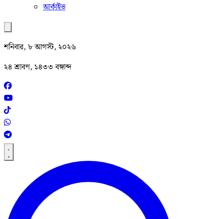
আর্কাইভ
শনিবার, ৮ আগস্ট, ২০২৬
২৪ শ্রাবণ, ১৪৩৩ বঙ্গাব্দ