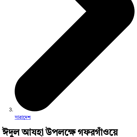
সারাদেশ
ঈদুল আযহা উপলক্ষে গফরগাঁওয়ে