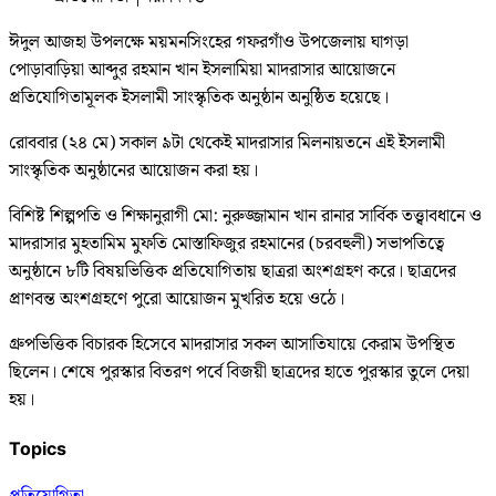
ঈদুল আজহা উপলক্ষে ময়মনসিংহের গফরগাঁও উপজেলায় ঘাগড়া
পোড়াবাড়িয়া আব্দুর রহমান খান ইসলামিয়া মাদরাসার আয়োজনে
প্রতিযোগিতামূলক ইসলামী সাংস্কৃতিক অনুষ্ঠান অনুষ্ঠিত হয়েছে।
রোববার (২৪ মে) সকাল ৯টা থেকেই মাদরাসার মিলনায়তনে এই ইসলামী
সাংস্কৃতিক অনুষ্ঠানের আয়োজন করা হয়।
বিশিষ্ট শিল্পপতি ও শিক্ষানুরাগী মো: নুরুজ্জামান খান রানার সার্বিক তত্ত্বাবধানে ও
মাদরাসার মুহতামিম মুফতি মোস্তাফিজুর রহমানের (চরবহুলী) সভাপতিত্বে
অনুষ্ঠানে ৮টি বিষয়ভিত্তিক প্রতিযোগিতায় ছাত্ররা অংশগ্রহণ করে। ছাত্রদের
প্রাণবন্ত অংশগ্রহণে পুরো আয়োজন মুখরিত হয়ে ওঠে।
গ্রুপভিত্তিক বিচারক হিসেবে মাদরাসার সকল আসাতিযায়ে কেরাম উপস্থিত
ছিলেন। শেষে পুরস্কার বিতরণ পর্বে বিজয়ী ছাত্রদের হাতে পুরস্কার তুলে দেয়া
হয়।
Topics