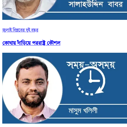
জুলাই বিপ্লবের দুই বছর
কোথায় দাঁড়িয়ে পররাষ্ট্র কৌশল