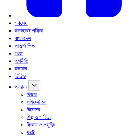
সর্বশেষ
আজকের পত্রিকা
বাংলাদেশ
আন্তর্জাতিক
খেলা
অর্থনীতি
মতামত
ভিডিও
অন্যান্য
ফিচার
লাইফস্টাইল
বিনোদন
শিল্প ও সাহিত্য
বিজ্ঞান ও প্রযুক্তি
ফটো