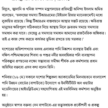
বিদ্যুৎ, জ্বালানি ও খনিজ সম্পদ মন্ত্রণালয়ের প্রতিমন্ত্রী অনিন্দ্য ইসলাম অমিত
বলেছেন, ‘ভবদহের সমস্যা টিআরএমের (টাইডাল রিভার ম্যানেজমেন্ট) মধ্যে
লুকায়িত রয়েছে। কিন্তু টিআরএম বাস্তবায়নে আস্থার সঙ্কট রয়েছে। ক্ষতিগ্রস্ত
মানুষের ক্ষতিপূরণ সঠিকভাবে দিয়ে আস্থায় নিলে দ্রুততম সময়ে সমস্যার
সমাধান করা যাবে। যেহেতু এ সমস্যার সমাধান আমাদের রাজনৈতিক অঙ্গিকার।
তাই এ কাজ শেষ করতে কার্যকর ভূমিকা রাখতে চায় সরকার।’
যশোরের অভিশাপখ্যাত ভবদহ এলাকার পানি নিষ্কাশন ব্যবস্থার উন্নতি এবং
দক্ষিণ-পশ্চিমাঞ্চলের শিবসা ও পশুর নদীর অববাহিকার পলি ব্যবস্থাপনা
পরিকল্পনা প্রণয়নের লক্ষ্যে সম্ভাব্যতা সমীক্ষা শীর্ষক এক কর্মশালায় প্রধান
অতিথির বক্তব্যে এসব কথা বলেন তিনি।
শনিবার (১৬ মে) সকালে যশোর শিল্পকলা অ্যাকাডেমির মিলনায়তনে বাংলাদেশ
পানি উন্নয়ন বোর্ডের (বাপাউবো) উদ্যোগে ও ইনস্টিটিউট অব ওয়াটার
মডেলিংয়ের (আইডব্লিউএম) সহযোগিতায় এই মতবিনিময় কর্মশালা অনুষ্ঠিত
হয়।
অনুষ্ঠানে স্বাগত বক্তব্য দেন বাপাউবো-এর তত্ত্বাবধায়ক প্রকৌশলী ও প্রকল্প