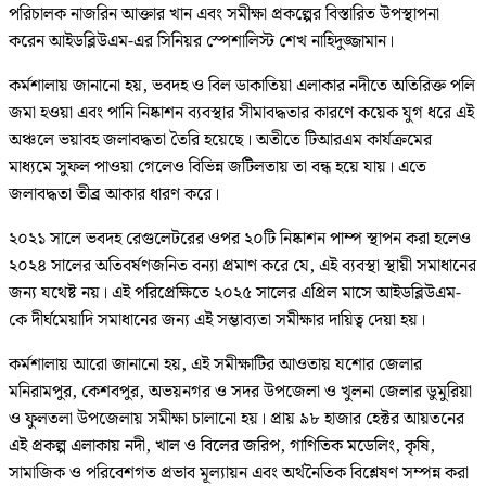
পরিচালক নাজরিন আক্তার খান এবং সমীক্ষা প্রকল্পের বিস্তারিত উপস্থাপনা
করেন আইডব্লিউএম-এর সিনিয়র স্পেশালিস্ট শেখ নাহিদুজ্জামান।
কর্মশালায় জানানো হয়, ভবদহ ও বিল ডাকাতিয়া এলাকার নদীতে অতিরিক্ত পলি
জমা হওয়া এবং পানি নিষ্কাশন ব্যবস্থার সীমাবদ্ধতার কারণে কয়েক যুগ ধরে এই
অঞ্চলে ভয়াবহ জলাবদ্ধতা তৈরি হয়েছে। অতীতে টিআরএম কার্যক্রমের
মাধ্যমে সুফল পাওয়া গেলেও বিভিন্ন জটিলতায় তা বন্ধ হয়ে যায়। এতে
জলাবদ্ধতা তীব্র আকার ধারণ করে।
২০২১ সালে ভবদহ রেগুলেটরের ওপর ২০টি নিষ্কাশন পাম্প স্থাপন করা হলেও
২০২৪ সালের অতিবর্ষণজনিত বন্যা প্রমাণ করে যে, এই ব্যবস্থা স্থায়ী সমাধানের
জন্য যথেষ্ট নয়। এই পরিপ্রেক্ষিতে ২০২৫ সালের এপ্রিল মাসে আইডব্লিউএম-
কে দীর্ঘমেয়াদি সমাধানের জন্য এই সম্ভাব্যতা সমীক্ষার দায়িত্ব দেয়া হয়।
কর্মশালায় আরো জানানো হয়, এই সমীক্ষাটির আওতায় যশোর জেলার
মনিরামপুর, কেশবপুর, অভয়নগর ও সদর উপজেলা ও খুলনা জেলার ডুমুরিয়া
ও ফুলতলা উপজেলায় সমীক্ষা চালানো হয়। প্রায় ৯৮ হাজার হেক্টর আয়তনের
এই প্রকল্প এলাকায় নদী, খাল ও বিলের জরিপ, গাণিতিক মডেলিং, কৃষি,
সামাজিক ও পরিবেশগত প্রভাব মূল্যায়ন এবং অর্থনৈতিক বিশ্লেষণ সম্পন্ন করা