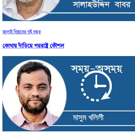
জুলাই বিপ্লবের দুই বছর
কোথায় দাঁড়িয়ে পররাষ্ট্র কৌশল