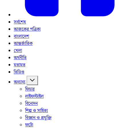
সর্বশেষ
আজকের পত্রিকা
বাংলাদেশ
আন্তর্জাতিক
খেলা
অর্থনীতি
মতামত
ভিডিও
অন্যান্য
ফিচার
লাইফস্টাইল
বিনোদন
শিল্প ও সাহিত্য
বিজ্ঞান ও প্রযুক্তি
ফটো