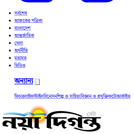
সর্বশেষ
আজকের পত্রিকা
বাংলাদেশ
আন্তর্জাতিক
খেলা
অর্থনীতি
মতামত
ভিডিও
অন্যান্য
ফিচার
লাইফস্টাইল
বিনোদন
শিল্প ও সাহিত্য
বিজ্ঞান ও প্রযুক্তি
ফটো
আর্কাইভ